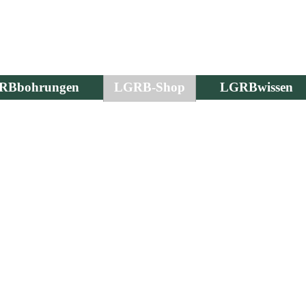
RBbohrungen
LGRB-Shop
LGRBwissen