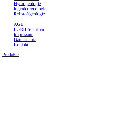
Hydrogeologie
Ingenieurgeologie
Rohstoffgeologie
Service
AGB
LGRB-Schriften
Impressum
Datenschutz
Kontakt
Produkte
Produkte des Themenbereichs Geologie
Baden-Württemberg ist ein geologisch und landschaftlich überaus ab
Gesteine aus fast allen Perioden der Erdgeschichte bilden den Unter
Landesaufnahme und Dokumentation dieses Untergrundes. Im Fachber
Bitte wählen Sie ein Produkt im gewünschten Format aus.
Digitale Produkte, die direkt downloadbar sind, finden Sie auf d
Geologische Übersichtskarten