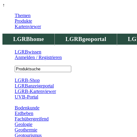
↑
Themen
Produkte
Kartenviewer
LGRBhome
LGRBgeoportal
LG
LGRBwissen
Anmelden / Registrieren
Registrierung
LGRB-Shop
LGRBanzeigeportal
LGRB-Kartenviewer
UVB-Portal
Produkte
Bodenkunde
Erdbeben
Fachübergreifend
Geologie
Geothermie
Geotourismus