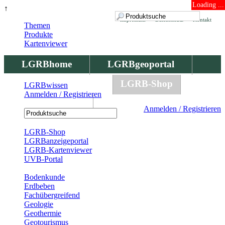
Loading ...
↑
Impressum
Datenschutz
Kontakt
Themen
Produkte
Kartenviewer
LGRBhome
LGRBgeoportal
LGRBbohrungen
LGRB-Shop
LGRBwissen
Anmelden / Registrieren
LGRBwissen
Anmelden / Registrieren
Registrierung
LGRB-Shop
LGRBanzeigeportal
LGRB-Kartenviewer
UVB-Portal
Produkte
Bodenkunde
Erdbeben
Fachübergreifend
Geologie
Geothermie
Geotourismus