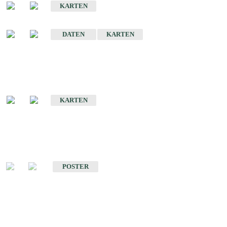
KARTEN
Sonstige Historische Geologische Karten
DATEN
KARTEN
Sonderkarten
Geologische Sonderkarten
KARTEN
Sonstiges
Sonstige Produkte des Fachbereichs Geologie
POSTER
Schriften
Schriften des Fachbereichs Geologie