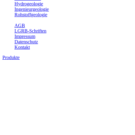
Hydrogeologie
Ingenieurgeologie
Rohstoffgeologie
Service
AGB
LGRB-Schriften
Impressum
Datenschutz
Kontakt
Produkte
Produkte des Themenbereichs Geologie
Baden-Württemberg ist ein geologisch und landschaftlich überaus
abwechslungsreiches Land. Dies ist das Ergebnis einer Hunderte
von Millionen Jahre langen geologischen Entwicklung. Schichten
und Gesteine aus fast allen Perioden der Erdgeschichte bilden den
Untergrund, auf dem wir leben und den wir nutzen. Wesentliche
Aufgabe des Fachbereichs Geologie des LGRB ist die
geowissenschaftliche Landesaufnahme und Dokumentation dieses
Untergrundes. Im Fachbereich Geologie wird eine Übersicht über
die geologischen Verhältnisse in Baden-Württemberg gegeben.
Bitte wählen Sie ein Produkt im gewünschten Format aus.