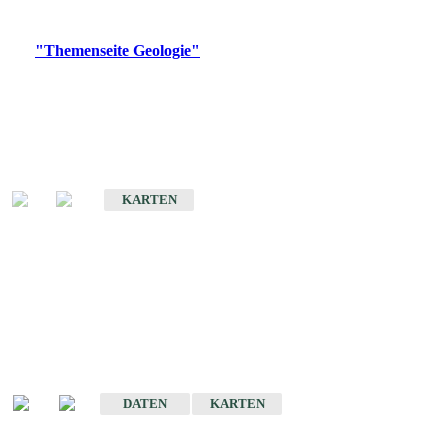
Digitale Produkte, die direkt downloadbar sind, finden Sie auf
der
"Themenseite Geologie"
im
LGRBgeoportal
.
Geologische Übersichtskarten
Geologische Übersichts- und Schulkarte von Baden-Württemberg 1 :
1.000.000
KARTEN
Historische Karten
(Produktentwicklung
eingestellt)
Geologische Karte von Baden-Württemberg 1 : 25 000
DATEN
KARTEN
Geologische Karte von Baden-Württemberg 1 : 50 000