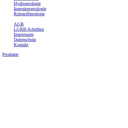
Hydrogeologie
Ingenieurgeologie
Rohstoffgeologie
Service
AGB
LGRB-Schriften
Impressum
Datenschutz
Kontakt
Produkte
Produkte des Themenbereichs Geologie
Baden-Württemberg ist ein geologisch und landschaftlich überaus
abwechslungsreiches Land. Dies ist das Ergebnis einer Hunderte
von Millionen Jahre langen geologischen Entwicklung. Schichten
und Gesteine aus fast allen Perioden der Erdgeschichte bilden den
Untergrund, auf dem wir leben und den wir nutzen. Wesentliche
Aufgabe des Fachbereichs Geologie des LGRB ist die
geowissenschaftliche Landesaufnahme und Dokumentation dieses
Untergrundes. Im Fachbereich Geologie wird eine Übersicht über
die geologischen Verhältnisse in Baden-Württemberg gegeben.
Bitte wählen Sie ein Produkt im gewünschten Format aus.