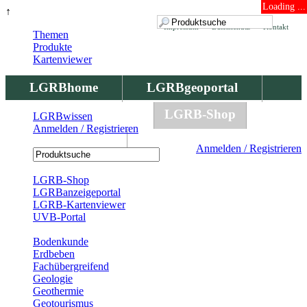
Loading ...
↑
Impressum
Datenschutz
Kontakt
Themen
Produkte
Kartenviewer
LGRBhome
LGRBgeoportal
LGRBbohrungen
LGRB-Shop
LGRBwissen
Anmelden / Registrieren
LGRBwissen
Anmelden / Registrieren
Registrierung
LGRB-Shop
LGRBanzeigeportal
LGRB-Kartenviewer
UVB-Portal
Produkte
Bodenkunde
Erdbeben
Fachübergreifend
Geologie
Geothermie
Geotourismus