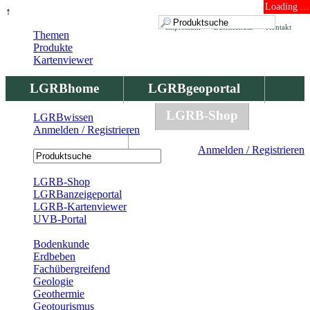
Loading ...
↑
Impressum
Datenschutz
Kontakt
Themen
Produkte
Kartenviewer
LGRBhome
LGRBgeoportal
LGRBbohrungen
LGRB-Shop
LGRBwissen
Anmelden / Registrieren
LGRBwissen
Anmelden / Registrieren
Registrierung
LGRB-Shop
LGRBanzeigeportal
LGRB-Kartenviewer
UVB-Portal
Produkte
Bodenkunde
Erdbeben
Fachübergreifend
Geologie
Geothermie
Geotourismus