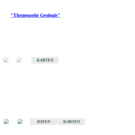
Digitale Produkte, die direkt downloadbar sind, finden Sie auf
der
"Themenseite Geologie"
im
LGRBgeoportal
.
Geologische Übersichtskarten
Geologische Übersichts- und Schulkarte von Baden-Württemberg 1 :
1.000.000
KARTEN
Historische Karten
(Produktentwicklung
eingestellt)
Geologische Karte von Baden-Württemberg 1 : 25 000
DATEN
KARTEN
Geologische Karte von Baden-Württemberg 1 : 50 000