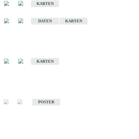
KARTEN
Sonstige Historische Geologische Karten
DATEN
KARTEN
Sonderkarten
Geologische Sonderkarten
KARTEN
Sonstiges
Sonstige Produkte des Fachbereichs Geologie
POSTER
Schriften
Schriften des Fachbereichs Geologie