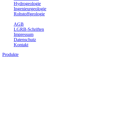
Hydrogeologie
Ingenieurgeologie
Rohstoffgeologie
Service
AGB
LGRB-Schriften
Impressum
Datenschutz
Kontakt
Produkte
Produkte des Themenbereichs Geologie
Baden-Württemberg ist ein geologisch und landschaftlich überaus
abwechslungsreiches Land. Dies ist das Ergebnis einer Hunderte
von Millionen Jahre langen geologischen Entwicklung. Schichten
und Gesteine aus fast allen Perioden der Erdgeschichte bilden den
Untergrund, auf dem wir leben und den wir nutzen. Wesentliche
Aufgabe des Fachbereichs Geologie des LGRB ist die
geowissenschaftliche Landesaufnahme und Dokumentation dieses
Untergrundes. Im Fachbereich Geologie wird eine Übersicht über
die geologischen Verhältnisse in Baden-Württemberg gegeben.
Bitte wählen Sie ein Produkt im gewünschten Format aus.