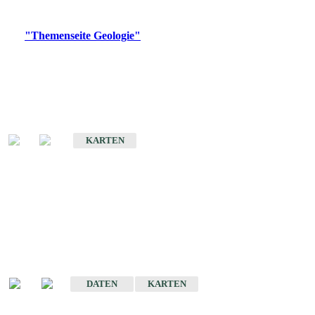
Digitale Produkte, die direkt downloadbar sind, finden Sie auf
der
"Themenseite Geologie"
im
LGRBgeoportal
.
Geologische Übersichtskarten
Geologische Übersichts- und Schulkarte von Baden-Württemberg 1 :
1.000.000
KARTEN
Historische Karten
(Produktentwicklung
eingestellt)
Geologische Karte von Baden-Württemberg 1 : 25 000
DATEN
KARTEN
Geologische Karte von Baden-Württemberg 1 : 50 000