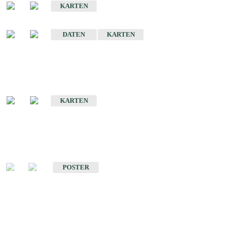
KARTEN
Sonstige Historische Geologische Karten
DATEN
KARTEN
Sonderkarten
Geologische Sonderkarten
KARTEN
Sonstiges
Sonstige Produkte des Fachbereichs Geologie
POSTER
Schriften
Schriften des Fachbereichs Geologie