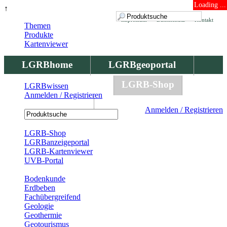
Loading ...
↑
Impressum
Datenschutz
Kontakt
Themen
Produkte
Kartenviewer
LGRBhome
LGRBgeoportal
LGRBbohrungen
LGRB-Shop
LGRBwissen
Anmelden / Registrieren
LGRBwissen
Anmelden / Registrieren
Registrierung
LGRB-Shop
LGRBanzeigeportal
LGRB-Kartenviewer
UVB-Portal
Produkte
Bodenkunde
Erdbeben
Fachübergreifend
Geologie
Geothermie
Geotourismus