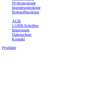
Hydrogeologie
Ingenieurgeologie
Rohstoffgeologie
Service
AGB
LGRB-Schriften
Impressum
Datenschutz
Kontakt
Produkte
Produkte des Themenbereichs Geologie
Baden-Württemberg ist ein geologisch und landschaftlich überaus
abwechslungsreiches Land. Dies ist das Ergebnis einer Hunderte
von Millionen Jahre langen geologischen Entwicklung. Schichten
und Gesteine aus fast allen Perioden der Erdgeschichte bilden den
Untergrund, auf dem wir leben und den wir nutzen. Wesentliche
Aufgabe des Fachbereichs Geologie des LGRB ist die
geowissenschaftliche Landesaufnahme und Dokumentation dieses
Untergrundes. Im Fachbereich Geologie wird eine Übersicht über
die geologischen Verhältnisse in Baden-Württemberg gegeben.
Bitte wählen Sie ein Produkt im gewünschten Format aus.