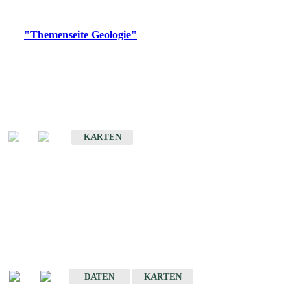
Digitale Produkte, die direkt downloadbar sind, finden Sie auf
der
"Themenseite Geologie"
im
LGRBgeoportal
.
Geologische Übersichtskarten
Geologische Übersichts- und Schulkarte von Baden-Württemberg 1 :
1.000.000
KARTEN
Historische Karten
(Produktentwicklung
eingestellt)
Geologische Karte von Baden-Württemberg 1 : 25 000
DATEN
KARTEN
Geologische Karte von Baden-Württemberg 1 : 50 000