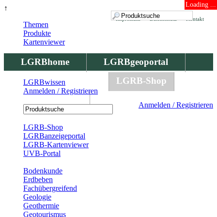
Loading ...
↑
Impressum
Datenschutz
Kontakt
Themen
Produkte
Kartenviewer
LGRBhome
LGRBgeoportal
LGRBbohrungen
LGRB-Shop
LGRBwissen
Anmelden / Registrieren
LGRBwissen
Anmelden / Registrieren
Registrierung
LGRB-Shop
LGRBanzeigeportal
LGRB-Kartenviewer
UVB-Portal
Produkte
Bodenkunde
Erdbeben
Fachübergreifend
Geologie
Geothermie
Geotourismus