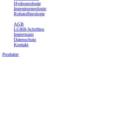
Hydrogeologie
Ingenieurgeologie
Rohstoffgeologie
Service
AGB
LGRB-Schriften
Impressum
Datenschutz
Kontakt
Produkte
Produkte des Themenbereichs Geologie
Baden-Württemberg ist ein geologisch und landschaftlich überaus
abwechslungsreiches Land. Dies ist das Ergebnis einer Hunderte
von Millionen Jahre langen geologischen Entwicklung. Schichten
und Gesteine aus fast allen Perioden der Erdgeschichte bilden den
Untergrund, auf dem wir leben und den wir nutzen. Wesentliche
Aufgabe des Fachbereichs Geologie des LGRB ist die
geowissenschaftliche Landesaufnahme und Dokumentation dieses
Untergrundes. Im Fachbereich Geologie wird eine Übersicht über
die geologischen Verhältnisse in Baden-Württemberg gegeben.
Bitte wählen Sie ein Produkt im gewünschten Format aus.