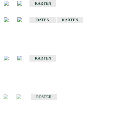
KARTEN
Sonstige Historische Geologische Karten
DATEN
KARTEN
Sonderkarten
Geologische Sonderkarten
KARTEN
Sonstiges
Sonstige Produkte des Fachbereichs Geologie
POSTER
Schriften
Schriften des Fachbereichs Geologie