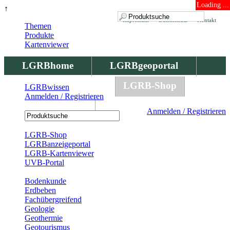
Loading ...
↑
Impressum
Datenschutz
Kontakt
Themen
Produkte
Kartenviewer
LGRBhome
LGRBgeoportal
LGRBbohrungen
LGRB-Shop
LGRBwissen
Anmelden / Registrieren
LGRBwissen
Anmelden / Registrieren
Registrierung
LGRB-Shop
LGRBanzeigeportal
LGRB-Kartenviewer
UVB-Portal
Produkte
Bodenkunde
Erdbeben
Fachübergreifend
Geologie
Geothermie
Geotourismus