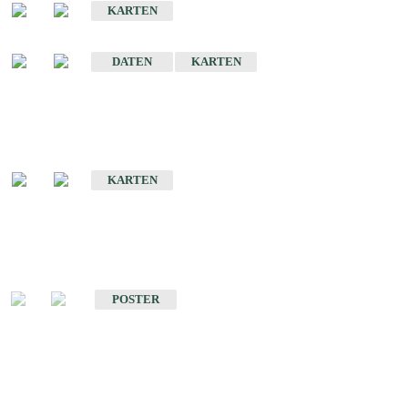
KARTEN
Sonstige Historische Geologische Karten
DATEN
KARTEN
Sonderkarten
Geologische Sonderkarten
KARTEN
Sonstiges
Sonstige Produkte des Fachbereichs Geologie
POSTER
Schriften
Schriften des Fachbereichs Geologie