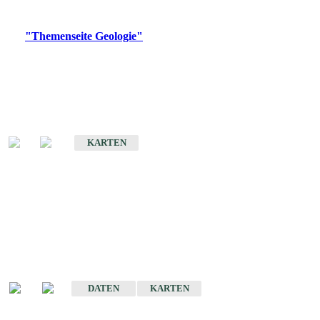
Digitale Produkte, die direkt downloadbar sind, finden Sie auf
der
"Themenseite Geologie"
im
LGRBgeoportal
.
Geologische Übersichtskarten
Geologische Übersichts- und Schulkarte von Baden-Württemberg 1 :
1.000.000
KARTEN
Historische Karten
(Produktentwicklung
eingestellt)
Geologische Karte von Baden-Württemberg 1 : 25 000
DATEN
KARTEN
Geologische Karte von Baden-Württemberg 1 : 50 000