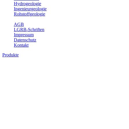
Hydrogeologie
Ingenieurgeologie
Rohstoffgeologie
Service
AGB
LGRB-Schriften
Impressum
Datenschutz
Kontakt
Produkte
Produkte des Themenbereichs Geologie
Baden-Württemberg ist ein geologisch und landschaftlich überaus
abwechslungsreiches Land. Dies ist das Ergebnis einer Hunderte
von Millionen Jahre langen geologischen Entwicklung. Schichten
und Gesteine aus fast allen Perioden der Erdgeschichte bilden den
Untergrund, auf dem wir leben und den wir nutzen. Wesentliche
Aufgabe des Fachbereichs Geologie des LGRB ist die
geowissenschaftliche Landesaufnahme und Dokumentation dieses
Untergrundes. Im Fachbereich Geologie wird eine Übersicht über
die geologischen Verhältnisse in Baden-Württemberg gegeben.
Bitte wählen Sie ein Produkt im gewünschten Format aus.