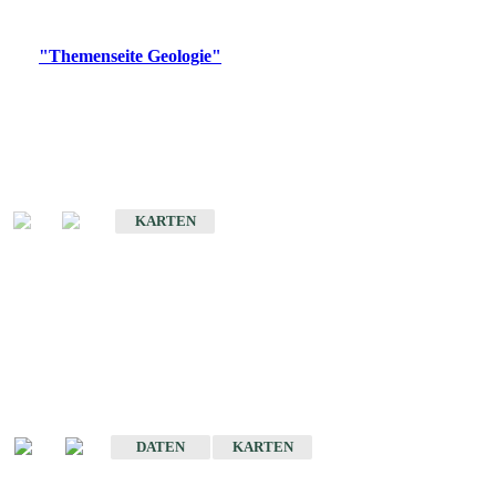
Digitale Produkte, die direkt downloadbar sind, finden Sie auf
der
"Themenseite Geologie"
im
LGRBgeoportal
.
Geologische Übersichtskarten
Geologische Übersichts- und Schulkarte von Baden-Württemberg 1 :
1.000.000
KARTEN
Historische Karten
(Produktentwicklung
eingestellt)
Geologische Karte von Baden-Württemberg 1 : 25 000
DATEN
KARTEN
Geologische Karte von Baden-Württemberg 1 : 50 000