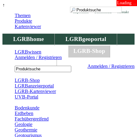
Loading ...
↑
Impressum
Datenschutz
Kontakt
Themen
Produkte
Kartenviewer
LGRBhome
LGRBgeoportal
LGRBbohrungen
LGRB-Shop
LGRBwissen
Anmelden / Registrieren
LGRBwissen
Anmelden / Registrieren
Registrierung
LGRB-Shop
LGRBanzeigeportal
LGRB-Kartenviewer
UVB-Portal
Produkte
Bodenkunde
Erdbeben
Fachübergreifend
Geologie
Geothermie
Geotourismus