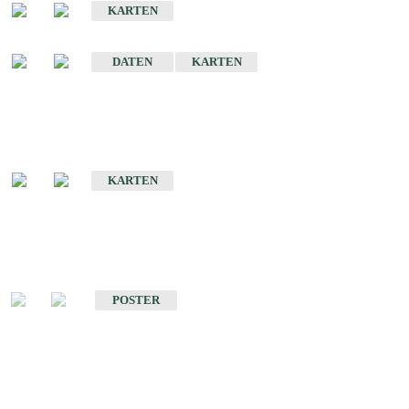
KARTEN
Sonstige Historische Geologische Karten
DATEN
KARTEN
Sonderkarten
Geologische Sonderkarten
KARTEN
Sonstiges
Sonstige Produkte des Fachbereichs Geologie
POSTER
Schriften
Schriften des Fachbereichs Geologie