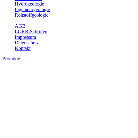
Hydrogeologie
Ingenieurgeologie
Rohstoffgeologie
Service
AGB
LGRB-Schriften
Impressum
Datenschutz
Kontakt
Produkte
Produkte des Themenbereichs Geologie
Baden-Württemberg ist ein geologisch und landschaftlich überaus
abwechslungsreiches Land. Dies ist das Ergebnis einer Hunderte
von Millionen Jahre langen geologischen Entwicklung. Schichten
und Gesteine aus fast allen Perioden der Erdgeschichte bilden den
Untergrund, auf dem wir leben und den wir nutzen. Wesentliche
Aufgabe des Fachbereichs Geologie des LGRB ist die
geowissenschaftliche Landesaufnahme und Dokumentation dieses
Untergrundes. Im Fachbereich Geologie wird eine Übersicht über
die geologischen Verhältnisse in Baden-Württemberg gegeben.
Bitte wählen Sie ein Produkt im gewünschten Format aus.