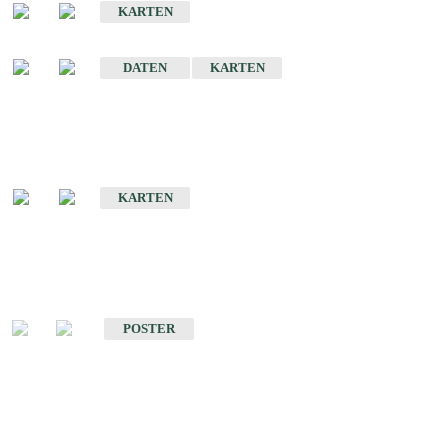
KARTEN
Sonstige Historische Geologische Karten
DATEN
KARTEN
Sonderkarten
Geologische Sonderkarten
KARTEN
Sonstiges
Sonstige Produkte des Fachbereichs Geologie
POSTER
Schriften
Schriften des Fachbereichs Geologie