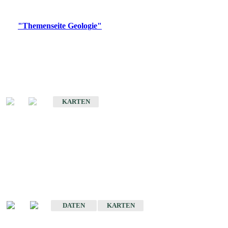
Digitale Produkte, die direkt downloadbar sind, finden Sie auf
der
"Themenseite Geologie"
im
LGRBgeoportal
.
Geologische Übersichtskarten
Geologische Übersichts- und Schulkarte von Baden-Württemberg 1 :
1.000.000
KARTEN
Historische Karten
(Produktentwicklung
eingestellt)
Geologische Karte von Baden-Württemberg 1 : 25 000
DATEN
KARTEN
Geologische Karte von Baden-Württemberg 1 : 50 000