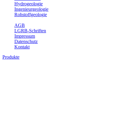
Hydrogeologie
Ingenieurgeologie
Rohstoffgeologie
Service
AGB
LGRB-Schriften
Impressum
Datenschutz
Kontakt
Produkte
Produkte des Themenbereichs Geologie
Baden-Württemberg ist ein geologisch und landschaftlich überaus
abwechslungsreiches Land. Dies ist das Ergebnis einer Hunderte
von Millionen Jahre langen geologischen Entwicklung. Schichten
und Gesteine aus fast allen Perioden der Erdgeschichte bilden den
Untergrund, auf dem wir leben und den wir nutzen. Wesentliche
Aufgabe des Fachbereichs Geologie des LGRB ist die
geowissenschaftliche Landesaufnahme und Dokumentation dieses
Untergrundes. Im Fachbereich Geologie wird eine Übersicht über
die geologischen Verhältnisse in Baden-Württemberg gegeben.
Bitte wählen Sie ein Produkt im gewünschten Format aus.