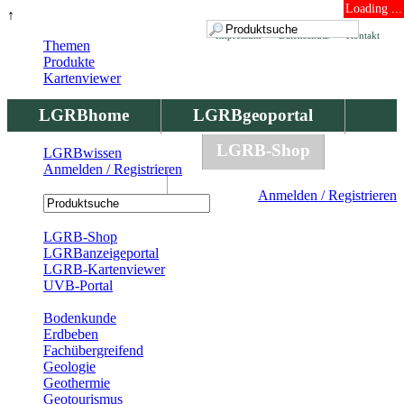
Loading ...
↑
Impressum
Datenschutz
Kontakt
Themen
Produkte
Kartenviewer
LGRBhome
LGRBgeoportal
LGRBbohrungen
LGRB-Shop
LGRBwissen
Anmelden / Registrieren
LGRBwissen
Anmelden / Registrieren
Registrierung
LGRB-Shop
LGRBanzeigeportal
LGRB-Kartenviewer
UVB-Portal
Produkte
Bodenkunde
Erdbeben
Fachübergreifend
Geologie
Geothermie
Geotourismus