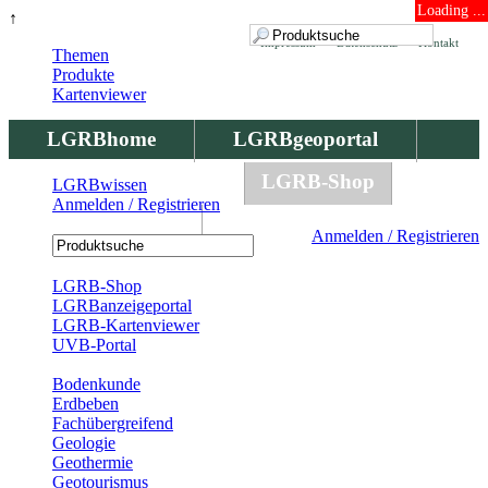
Loading ...
↑
Impressum
Datenschutz
Kontakt
Themen
Produkte
Kartenviewer
LGRBhome
LGRBgeoportal
LGRBbohrungen
LGRB-Shop
LGRBwissen
Anmelden / Registrieren
LGRBwissen
Anmelden / Registrieren
Registrierung
LGRB-Shop
LGRBanzeigeportal
LGRB-Kartenviewer
UVB-Portal
Produkte
Bodenkunde
Erdbeben
Fachübergreifend
Geologie
Geothermie
Geotourismus