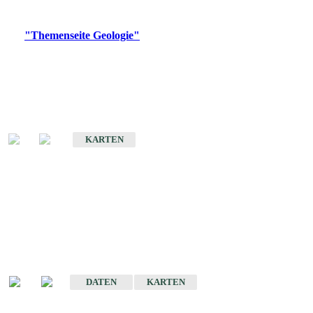
Digitale Produkte, die direkt downloadbar sind, finden Sie auf
der
"Themenseite Geologie"
im
LGRBgeoportal
.
Geologische Übersichtskarten
Geologische Übersichts- und Schulkarte von Baden-Württemberg 1 :
1.000.000
KARTEN
Historische Karten
(Produktentwicklung
eingestellt)
Geologische Karte von Baden-Württemberg 1 : 25 000
DATEN
KARTEN
Geologische Karte von Baden-Württemberg 1 : 50 000