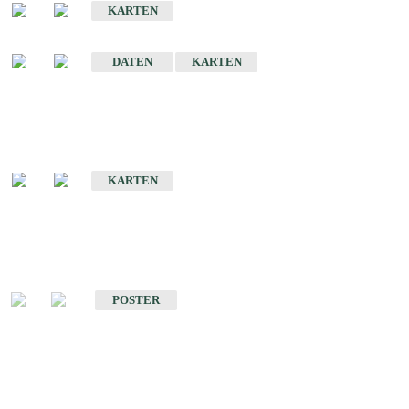
KARTEN
Sonstige Historische Geologische Karten
DATEN
KARTEN
Sonderkarten
Geologische Sonderkarten
KARTEN
Sonstiges
Sonstige Produkte des Fachbereichs Geologie
POSTER
Schriften
Schriften des Fachbereichs Geologie