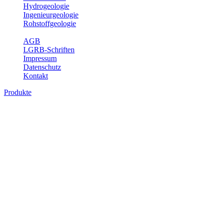
Hydrogeologie
Ingenieurgeologie
Rohstoffgeologie
Service
AGB
LGRB-Schriften
Impressum
Datenschutz
Kontakt
Produkte
Produkte des Themenbereichs Geologie
Baden-Württemberg ist ein geologisch und landschaftlich überaus
abwechslungsreiches Land. Dies ist das Ergebnis einer Hunderte
von Millionen Jahre langen geologischen Entwicklung. Schichten
und Gesteine aus fast allen Perioden der Erdgeschichte bilden den
Untergrund, auf dem wir leben und den wir nutzen. Wesentliche
Aufgabe des Fachbereichs Geologie des LGRB ist die
geowissenschaftliche Landesaufnahme und Dokumentation dieses
Untergrundes. Im Fachbereich Geologie wird eine Übersicht über
die geologischen Verhältnisse in Baden-Württemberg gegeben.
Bitte wählen Sie ein Produkt im gewünschten Format aus.