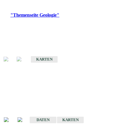
Digitale Produkte, die direkt downloadbar sind, finden Sie auf
der
"Themenseite Geologie"
im
LGRBgeoportal
.
Geologische Übersichtskarten
Geologische Übersichts- und Schulkarte von Baden-Württemberg 1 :
1.000.000
KARTEN
Historische Karten
(Produktentwicklung
eingestellt)
Geologische Karte von Baden-Württemberg 1 : 25 000
DATEN
KARTEN
Geologische Karte von Baden-Württemberg 1 : 50 000