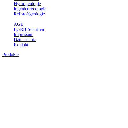
Hydrogeologie
Ingenieurgeologie
Rohstoffgeologie
Service
AGB
LGRB-Schriften
Impressum
Datenschutz
Kontakt
Produkte
Produkte des Themenbereichs Geologie
Baden-Württemberg ist ein geologisch und landschaftlich überaus
abwechslungsreiches Land. Dies ist das Ergebnis einer Hunderte
von Millionen Jahre langen geologischen Entwicklung. Schichten
und Gesteine aus fast allen Perioden der Erdgeschichte bilden den
Untergrund, auf dem wir leben und den wir nutzen. Wesentliche
Aufgabe des Fachbereichs Geologie des LGRB ist die
geowissenschaftliche Landesaufnahme und Dokumentation dieses
Untergrundes. Im Fachbereich Geologie wird eine Übersicht über
die geologischen Verhältnisse in Baden-Württemberg gegeben.
Bitte wählen Sie ein Produkt im gewünschten Format aus.