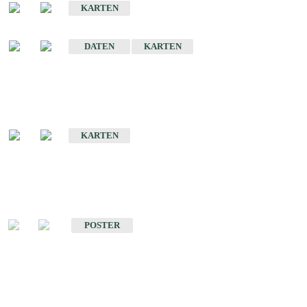
KARTEN
Sonstige Historische Geologische Karten
DATEN
KARTEN
Sonderkarten
Geologische Sonderkarten
KARTEN
Sonstiges
Sonstige Produkte des Fachbereichs Geologie
POSTER
Schriften
Schriften des Fachbereichs Geologie