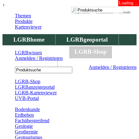
Loading ...
↑
Impressum
Datenschutz
Kontakt
Themen
Produkte
Kartenviewer
LGRBhome
LGRBgeoportal
LGRBbohrungen
LGRB-Shop
LGRBwissen
Anmelden / Registrieren
LGRBwissen
Anmelden / Registrieren
Registrierung
LGRB-Shop
LGRBanzeigeportal
LGRB-Kartenviewer
UVB-Portal
Produkte
Bodenkunde
Erdbeben
Fachübergreifend
Geologie
Geothermie
Geotourismus