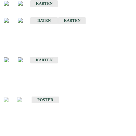
KARTEN
Sonstige Historische Geologische Karten
DATEN
KARTEN
Sonderkarten
Geologische Sonderkarten
KARTEN
Sonstiges
Sonstige Produkte des Fachbereichs Geologie
POSTER
Schriften
Schriften des Fachbereichs Geologie