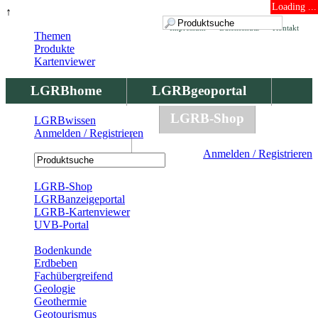
Loading ...
↑
Impressum
Datenschutz
Kontakt
Themen
Produkte
Kartenviewer
LGRBhome
LGRBgeoportal
LGRBbohrungen
LGRB-Shop
LGRBwissen
Anmelden / Registrieren
LGRBwissen
Anmelden / Registrieren
Registrierung
LGRB-Shop
LGRBanzeigeportal
LGRB-Kartenviewer
UVB-Portal
Produkte
Bodenkunde
Erdbeben
Fachübergreifend
Geologie
Geothermie
Geotourismus