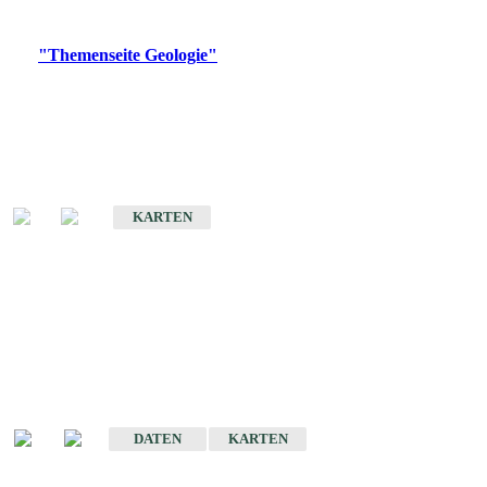
Digitale Produkte, die direkt downloadbar sind, finden Sie auf
der
"Themenseite Geologie"
im
LGRBgeoportal
.
Geologische Übersichtskarten
Geologische Übersichts- und Schulkarte von Baden-Württemberg 1 :
1.000.000
KARTEN
Historische Karten
(Produktentwicklung
eingestellt)
Geologische Karte von Baden-Württemberg 1 : 25 000
DATEN
KARTEN
Geologische Karte von Baden-Württemberg 1 : 50 000