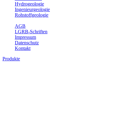
Hydrogeologie
Ingenieurgeologie
Rohstoffgeologie
Service
AGB
LGRB-Schriften
Impressum
Datenschutz
Kontakt
Produkte
Produkte des Themenbereichs Geologie
Baden-Württemberg ist ein geologisch und landschaftlich überaus
abwechslungsreiches Land. Dies ist das Ergebnis einer Hunderte
von Millionen Jahre langen geologischen Entwicklung. Schichten
und Gesteine aus fast allen Perioden der Erdgeschichte bilden den
Untergrund, auf dem wir leben und den wir nutzen. Wesentliche
Aufgabe des Fachbereichs Geologie des LGRB ist die
geowissenschaftliche Landesaufnahme und Dokumentation dieses
Untergrundes. Im Fachbereich Geologie wird eine Übersicht über
die geologischen Verhältnisse in Baden-Württemberg gegeben.
Bitte wählen Sie ein Produkt im gewünschten Format aus.