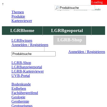
Loading ...
↑
Impressum
Datenschutz
Kontakt
Themen
Produkte
Kartenviewer
LGRBhome
LGRBgeoportal
LGRBbohrungen
LGRB-Shop
LGRBwissen
Anmelden / Registrieren
LGRBwissen
Anmelden / Registrieren
Registrierung
LGRB-Shop
LGRBanzeigeportal
LGRB-Kartenviewer
UVB-Portal
Produkte
Bodenkunde
Erdbeben
Fachübergreifend
Geologie
Geothermie
Geotourismus