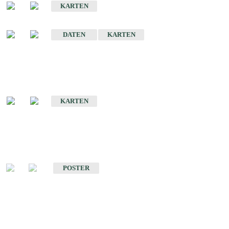
KARTEN
Sonstige Historische Geologische Karten
DATEN
KARTEN
Sonderkarten
Geologische Sonderkarten
KARTEN
Sonstiges
Sonstige Produkte des Fachbereichs Geologie
POSTER
Schriften
Schriften des Fachbereichs Geologie