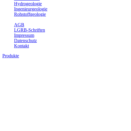
Hydrogeologie
Ingenieurgeologie
Rohstoffgeologie
Service
AGB
LGRB-Schriften
Impressum
Datenschutz
Kontakt
Produkte
Produkte des Themenbereichs Geologie
Baden-Württemberg ist ein geologisch und landschaftlich überaus
abwechslungsreiches Land. Dies ist das Ergebnis einer Hunderte
von Millionen Jahre langen geologischen Entwicklung. Schichten
und Gesteine aus fast allen Perioden der Erdgeschichte bilden den
Untergrund, auf dem wir leben und den wir nutzen. Wesentliche
Aufgabe des Fachbereichs Geologie des LGRB ist die
geowissenschaftliche Landesaufnahme und Dokumentation dieses
Untergrundes. Im Fachbereich Geologie wird eine Übersicht über
die geologischen Verhältnisse in Baden-Württemberg gegeben.
Bitte wählen Sie ein Produkt im gewünschten Format aus.