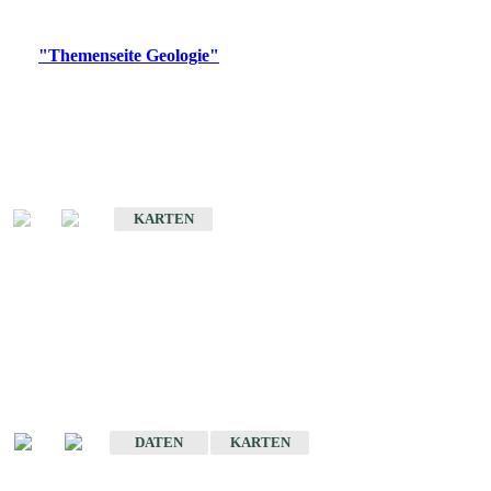
Digitale Produkte, die direkt downloadbar sind, finden Sie auf
der
"Themenseite Geologie"
im
LGRBgeoportal
.
Geologische Übersichtskarten
Geologische Übersichts- und Schulkarte von Baden-Württemberg 1 :
1.000.000
KARTEN
Historische Karten
(Produktentwicklung
eingestellt)
Geologische Karte von Baden-Württemberg 1 : 25 000
DATEN
KARTEN
Geologische Karte von Baden-Württemberg 1 : 50 000