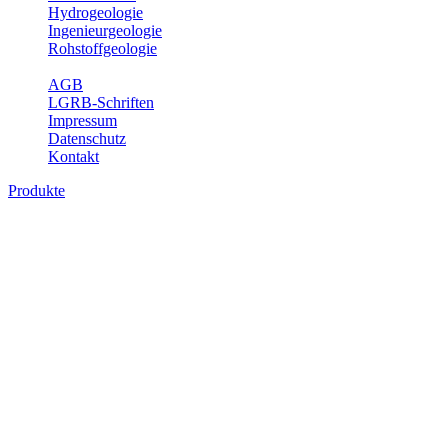
Hydrogeologie
Ingenieurgeologie
Rohstoffgeologie
Service
AGB
LGRB-Schriften
Impressum
Datenschutz
Kontakt
Produkte
Produkte des Themenbereichs Geologie
Baden-Württemberg ist ein geologisch und landschaftlich überaus ab
Gesteine aus fast allen Perioden der Erdgeschichte bilden den Unter
Landesaufnahme und Dokumentation dieses Untergrundes. Im Fachber
Bitte wählen Sie ein Produkt im gewünschten Format aus.
Digitale Produkte, die direkt downloadbar sind, finden Sie auf d
Geologische Übersichtskarten