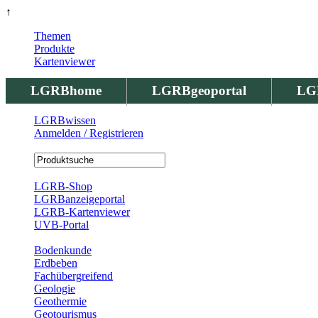
↑
Themen
Produkte
Kartenviewer
LGRBhome
LGRBgeoportal
LG
LGRBwissen
Anmelden / Registrieren
Registrierung
LGRB-Shop
LGRBanzeigeportal
LGRB-Kartenviewer
UVB-Portal
Produkte
Bodenkunde
Erdbeben
Fachübergreifend
Geologie
Geothermie
Geotourismus