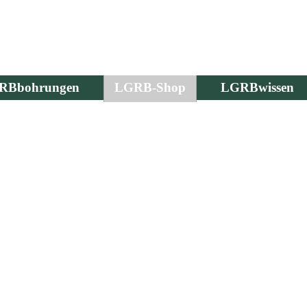
RBbohrungen
LGRB-Shop
LGRBwissen