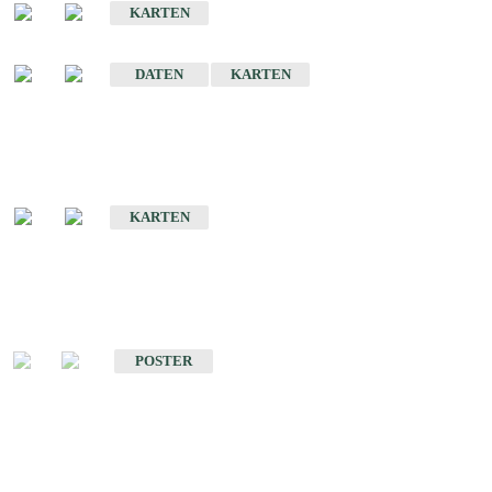
KARTEN
Sonstige Historische Geologische Karten
DATEN
KARTEN
Sonderkarten
Geologische Sonderkarten
KARTEN
Sonstiges
Sonstige Produkte des Fachbereichs Geologie
POSTER
Schriften
Schriften des Fachbereichs Geologie