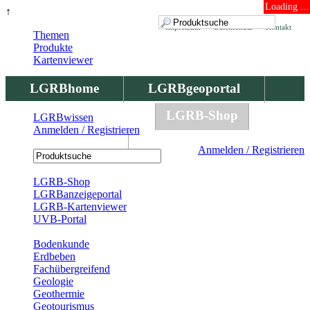
Loading ...
↑
Impressum
Datenschutz
Kontakt
Themen
Produkte
Kartenviewer
LGRBhome
LGRBgeoportal
LGRBbohrungen
LGRB-Shop
LGRBwissen
Anmelden / Registrieren
LGRBwissen
Anmelden / Registrieren
Registrierung
LGRB-Shop
LGRBanzeigeportal
LGRB-Kartenviewer
UVB-Portal
Produkte
Bodenkunde
Erdbeben
Fachübergreifend
Geologie
Geothermie
Geotourismus