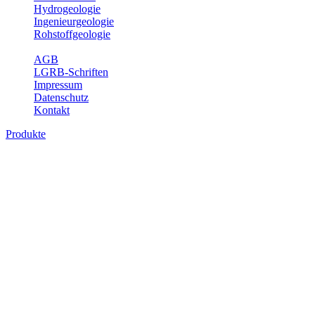
Hydrogeologie
Ingenieurgeologie
Rohstoffgeologie
Service
AGB
LGRB-Schriften
Impressum
Datenschutz
Kontakt
Produkte
Produkte des Themenbereichs Geologie
Baden-Württemberg ist ein geologisch und landschaftlich überaus
abwechslungsreiches Land. Dies ist das Ergebnis einer Hunderte
von Millionen Jahre langen geologischen Entwicklung. Schichten
und Gesteine aus fast allen Perioden der Erdgeschichte bilden den
Untergrund, auf dem wir leben und den wir nutzen. Wesentliche
Aufgabe des Fachbereichs Geologie des LGRB ist die
geowissenschaftliche Landesaufnahme und Dokumentation dieses
Untergrundes. Im Fachbereich Geologie wird eine Übersicht über
die geologischen Verhältnisse in Baden-Württemberg gegeben.
Bitte wählen Sie ein Produkt im gewünschten Format aus.