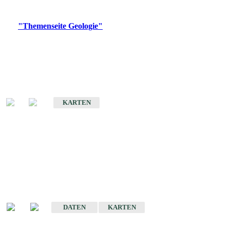
Digitale Produkte, die direkt downloadbar sind, finden Sie auf
der
"Themenseite Geologie"
im
LGRBgeoportal
.
Geologische Übersichtskarten
Geologische Übersichts- und Schulkarte von Baden-Württemberg 1 :
1.000.000
KARTEN
Historische Karten
(Produktentwicklung
eingestellt)
Geologische Karte von Baden-Württemberg 1 : 25 000
DATEN
KARTEN
Geologische Karte von Baden-Württemberg 1 : 50 000