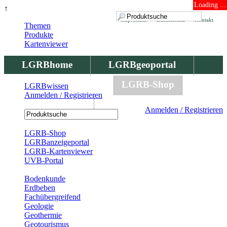
Loading ...
↑
Impressum
Datenschutz
Kontakt
Themen
Produkte
Kartenviewer
LGRBhome
LGRBgeoportal
LGRBbohrungen
LGRB-Shop
LGRBwissen
Anmelden / Registrieren
LGRBwissen
Anmelden / Registrieren
Registrierung
LGRB-Shop
LGRBanzeigeportal
LGRB-Kartenviewer
UVB-Portal
Produkte
Bodenkunde
Erdbeben
Fachübergreifend
Geologie
Geothermie
Geotourismus