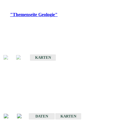
Digitale Produkte, die direkt downloadbar sind, finden Sie auf
der
"Themenseite Geologie"
im
LGRBgeoportal
.
Geologische Übersichtskarten
Geologische Übersichts- und Schulkarte von Baden-Württemberg 1 :
1.000.000
KARTEN
Historische Karten
(Produktentwicklung
eingestellt)
Geologische Karte von Baden-Württemberg 1 : 25 000
DATEN
KARTEN
Geologische Karte von Baden-Württemberg 1 : 50 000