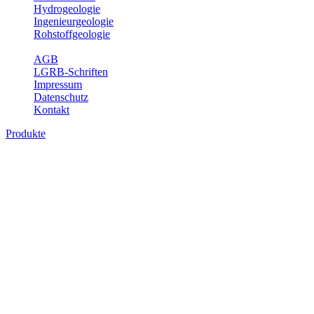
Hydrogeologie
Ingenieurgeologie
Rohstoffgeologie
Service
AGB
LGRB-Schriften
Impressum
Datenschutz
Kontakt
Produkte
Produkte des Themenbereichs Geologie
Baden-Württemberg ist ein geologisch und landschaftlich überaus
abwechslungsreiches Land. Dies ist das Ergebnis einer Hunderte
von Millionen Jahre langen geologischen Entwicklung. Schichten
und Gesteine aus fast allen Perioden der Erdgeschichte bilden den
Untergrund, auf dem wir leben und den wir nutzen. Wesentliche
Aufgabe des Fachbereichs Geologie des LGRB ist die
geowissenschaftliche Landesaufnahme und Dokumentation dieses
Untergrundes. Im Fachbereich Geologie wird eine Übersicht über
die geologischen Verhältnisse in Baden-Württemberg gegeben.
Bitte wählen Sie ein Produkt im gewünschten Format aus.