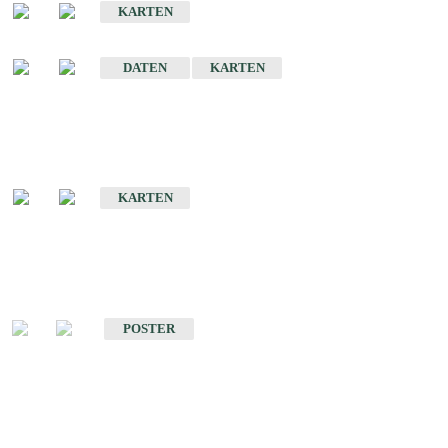
KARTEN
Sonstige Historische Geologische Karten
DATEN
KARTEN
Sonderkarten
Geologische Sonderkarten
KARTEN
Sonstiges
Sonstige Produkte des Fachbereichs Geologie
POSTER
Schriften
Schriften des Fachbereichs Geologie