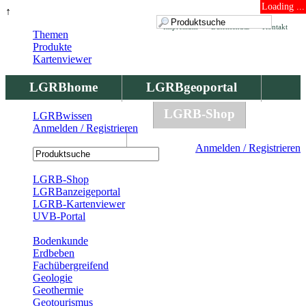
Loading ...
↑
Impressum
Datenschutz
Kontakt
Themen
Produkte
Kartenviewer
LGRBhome
LGRBgeoportal
LGRBbohrungen
LGRB-Shop
LGRBwissen
Anmelden / Registrieren
LGRBwissen
Anmelden / Registrieren
Registrierung
LGRB-Shop
LGRBanzeigeportal
LGRB-Kartenviewer
UVB-Portal
Produkte
Bodenkunde
Erdbeben
Fachübergreifend
Geologie
Geothermie
Geotourismus