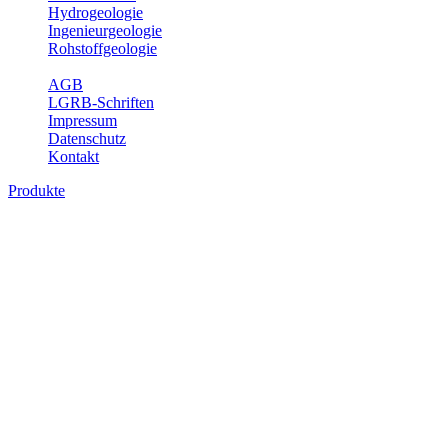
Hydrogeologie
Ingenieurgeologie
Rohstoffgeologie
Service
AGB
LGRB-Schriften
Impressum
Datenschutz
Kontakt
Produkte
Produkte des Themenbereichs Geologie
Baden-Württemberg ist ein geologisch und landschaftlich überaus
abwechslungsreiches Land. Dies ist das Ergebnis einer Hunderte
von Millionen Jahre langen geologischen Entwicklung. Schichten
und Gesteine aus fast allen Perioden der Erdgeschichte bilden den
Untergrund, auf dem wir leben und den wir nutzen. Wesentliche
Aufgabe des Fachbereichs Geologie des LGRB ist die
geowissenschaftliche Landesaufnahme und Dokumentation dieses
Untergrundes. Im Fachbereich Geologie wird eine Übersicht über
die geologischen Verhältnisse in Baden-Württemberg gegeben.
Bitte wählen Sie ein Produkt im gewünschten Format aus.