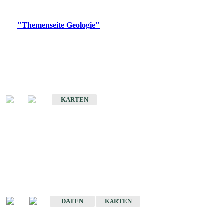
Digitale Produkte, die direkt downloadbar sind, finden Sie auf
der
"Themenseite Geologie"
im
LGRBgeoportal
.
Geologische Übersichtskarten
Geologische Übersichts- und Schulkarte von Baden-Württemberg 1 :
1.000.000
KARTEN
Historische Karten
(Produktentwicklung
eingestellt)
Geologische Karte von Baden-Württemberg 1 : 25 000
DATEN
KARTEN
Geologische Karte von Baden-Württemberg 1 : 50 000