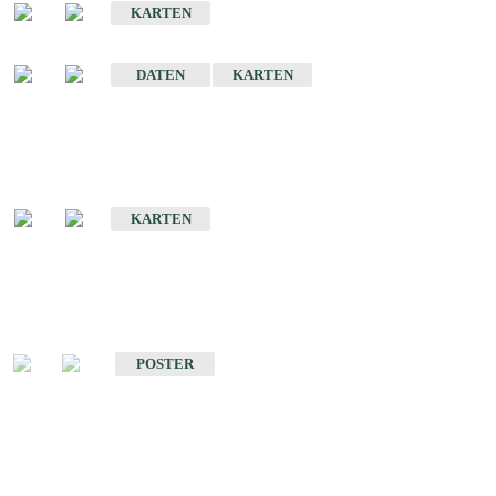
KARTEN
Sonstige Historische Geologische Karten
DATEN
KARTEN
Sonderkarten
Geologische Sonderkarten
KARTEN
Sonstiges
Sonstige Produkte des Fachbereichs Geologie
POSTER
Schriften
Schriften des Fachbereichs Geologie