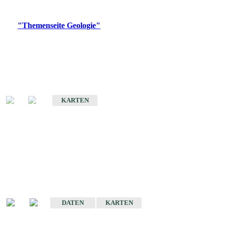
Digitale Produkte, die direkt downloadbar sind, finden Sie auf
der
"Themenseite Geologie"
im
LGRBgeoportal
.
Geologische Übersichtskarten
Geologische Übersichts- und Schulkarte von Baden-Württemberg 1 :
1.000.000
KARTEN
Historische Karten
(Produktentwicklung
eingestellt)
Geologische Karte von Baden-Württemberg 1 : 25 000
DATEN
KARTEN
Geologische Karte von Baden-Württemberg 1 : 50 000