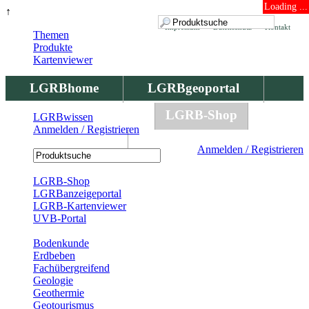
Loading ...
↑
Impressum
Datenschutz
Kontakt
Themen
Produkte
Kartenviewer
LGRBhome
LGRBgeoportal
LGRBbohrungen
LGRB-Shop
LGRBwissen
Anmelden / Registrieren
LGRBwissen
Anmelden / Registrieren
Registrierung
LGRB-Shop
LGRBanzeigeportal
LGRB-Kartenviewer
UVB-Portal
Produkte
Bodenkunde
Erdbeben
Fachübergreifend
Geologie
Geothermie
Geotourismus