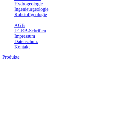
Hydrogeologie
Ingenieurgeologie
Rohstoffgeologie
Service
AGB
LGRB-Schriften
Impressum
Datenschutz
Kontakt
Produkte
Produkte des Themenbereichs Geologie
Baden-Württemberg ist ein geologisch und landschaftlich überaus
abwechslungsreiches Land. Dies ist das Ergebnis einer Hunderte
von Millionen Jahre langen geologischen Entwicklung. Schichten
und Gesteine aus fast allen Perioden der Erdgeschichte bilden den
Untergrund, auf dem wir leben und den wir nutzen. Wesentliche
Aufgabe des Fachbereichs Geologie des LGRB ist die
geowissenschaftliche Landesaufnahme und Dokumentation dieses
Untergrundes. Im Fachbereich Geologie wird eine Übersicht über
die geologischen Verhältnisse in Baden-Württemberg gegeben.
Bitte wählen Sie ein Produkt im gewünschten Format aus.