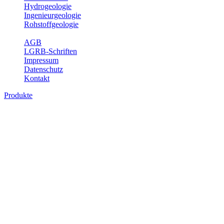
Hydrogeologie
Ingenieurgeologie
Rohstoffgeologie
Service
AGB
LGRB-Schriften
Impressum
Datenschutz
Kontakt
Produkte
Produkte des Themenbereichs Geologie
Baden-Württemberg ist ein geologisch und landschaftlich überaus
abwechslungsreiches Land. Dies ist das Ergebnis einer Hunderte
von Millionen Jahre langen geologischen Entwicklung. Schichten
und Gesteine aus fast allen Perioden der Erdgeschichte bilden den
Untergrund, auf dem wir leben und den wir nutzen. Wesentliche
Aufgabe des Fachbereichs Geologie des LGRB ist die
geowissenschaftliche Landesaufnahme und Dokumentation dieses
Untergrundes. Im Fachbereich Geologie wird eine Übersicht über
die geologischen Verhältnisse in Baden-Württemberg gegeben.
Bitte wählen Sie ein Produkt im gewünschten Format aus.