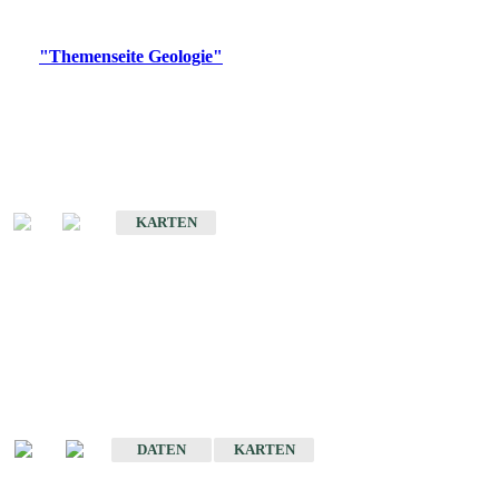
Digitale Produkte, die direkt downloadbar sind, finden Sie auf
der
"Themenseite Geologie"
im
LGRBgeoportal
.
Geologische Übersichtskarten
Geologische Übersichts- und Schulkarte von Baden-Württemberg 1 :
1.000.000
KARTEN
Historische Karten
(Produktentwicklung
eingestellt)
Geologische Karte von Baden-Württemberg 1 : 25 000
DATEN
KARTEN
Geologische Karte von Baden-Württemberg 1 : 50 000