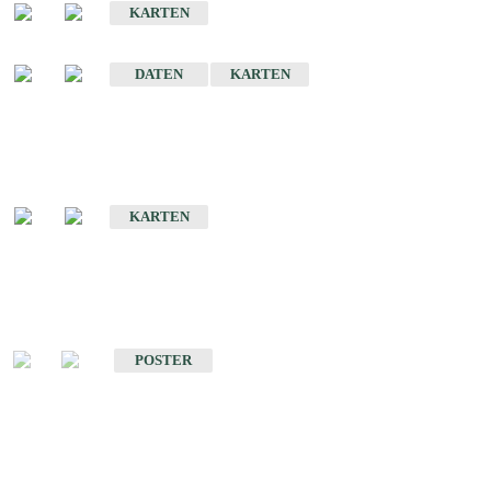
KARTEN
Sonstige Historische Geologische Karten
DATEN
KARTEN
Sonderkarten
Geologische Sonderkarten
KARTEN
Sonstiges
Sonstige Produkte des Fachbereichs Geologie
POSTER
Schriften
Schriften des Fachbereichs Geologie