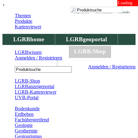
Loading ...
↑
Impressum
Datenschutz
Kontakt
Themen
Produkte
Kartenviewer
LGRBhome
LGRBgeoportal
LGRBbohrungen
LGRB-Shop
LGRBwissen
Anmelden / Registrieren
LGRBwissen
Anmelden / Registrieren
Registrierung
LGRB-Shop
LGRBanzeigeportal
LGRB-Kartenviewer
UVB-Portal
Produkte
Bodenkunde
Erdbeben
Fachübergreifend
Geologie
Geothermie
Geotourismus