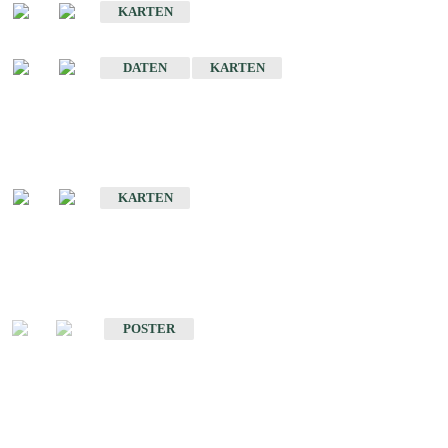
KARTEN
Sonstige Historische Geologische Karten
DATEN
KARTEN
Sonderkarten
Geologische Sonderkarten
KARTEN
Sonstiges
Sonstige Produkte des Fachbereichs Geologie
POSTER
Schriften
Schriften des Fachbereichs Geologie