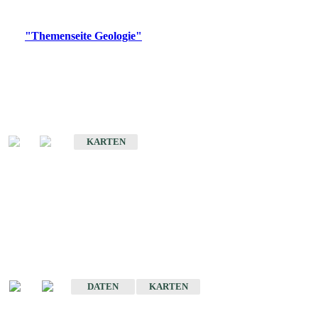
Digitale Produkte, die direkt downloadbar sind, finden Sie auf
der
"Themenseite Geologie"
im
LGRBgeoportal
.
Geologische Übersichtskarten
Geologische Übersichts- und Schulkarte von Baden-Württemberg 1 :
1.000.000
KARTEN
Historische Karten
(Produktentwicklung
eingestellt)
Geologische Karte von Baden-Württemberg 1 : 25 000
DATEN
KARTEN
Geologische Karte von Baden-Württemberg 1 : 50 000