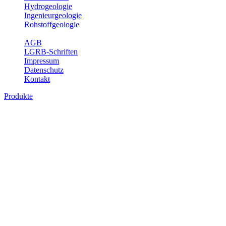
Hydrogeologie
Ingenieurgeologie
Rohstoffgeologie
Service
AGB
LGRB-Schriften
Impressum
Datenschutz
Kontakt
Produkte
Produkte des Themenbereichs Geologie
Baden-Württemberg ist ein geologisch und landschaftlich überaus
abwechslungsreiches Land. Dies ist das Ergebnis einer Hunderte
von Millionen Jahre langen geologischen Entwicklung. Schichten
und Gesteine aus fast allen Perioden der Erdgeschichte bilden den
Untergrund, auf dem wir leben und den wir nutzen. Wesentliche
Aufgabe des Fachbereichs Geologie des LGRB ist die
geowissenschaftliche Landesaufnahme und Dokumentation dieses
Untergrundes. Im Fachbereich Geologie wird eine Übersicht über
die geologischen Verhältnisse in Baden-Württemberg gegeben.
Bitte wählen Sie ein Produkt im gewünschten Format aus.