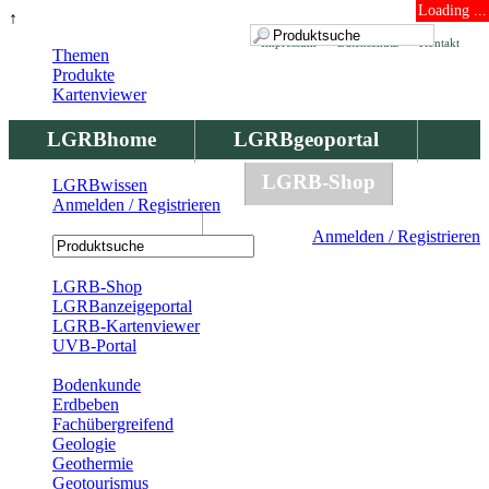
Loading ...
↑
Impressum
Datenschutz
Kontakt
Themen
Produkte
Kartenviewer
LGRBhome
LGRBgeoportal
LGRBbohrungen
LGRB-Shop
LGRBwissen
Anmelden / Registrieren
LGRBwissen
Anmelden / Registrieren
Registrierung
LGRB-Shop
LGRBanzeigeportal
LGRB-Kartenviewer
UVB-Portal
Produkte
Bodenkunde
Erdbeben
Fachübergreifend
Geologie
Geothermie
Geotourismus