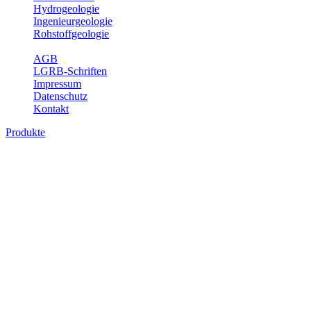
Hydrogeologie
Ingenieurgeologie
Rohstoffgeologie
Service
AGB
LGRB-Schriften
Impressum
Datenschutz
Kontakt
Produkte
Produkte des Themenbereichs Geologie
Baden-Württemberg ist ein geologisch und landschaftlich überaus
abwechslungsreiches Land. Dies ist das Ergebnis einer Hunderte
von Millionen Jahre langen geologischen Entwicklung. Schichten
und Gesteine aus fast allen Perioden der Erdgeschichte bilden den
Untergrund, auf dem wir leben und den wir nutzen. Wesentliche
Aufgabe des Fachbereichs Geologie des LGRB ist die
geowissenschaftliche Landesaufnahme und Dokumentation dieses
Untergrundes. Im Fachbereich Geologie wird eine Übersicht über
die geologischen Verhältnisse in Baden-Württemberg gegeben.
Bitte wählen Sie ein Produkt im gewünschten Format aus.