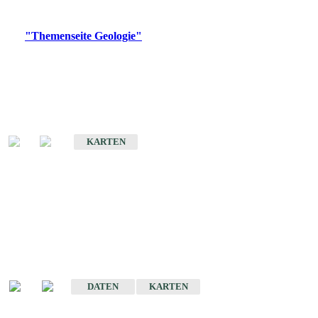
Digitale Produkte, die direkt downloadbar sind, finden Sie auf
der
"Themenseite Geologie"
im
LGRBgeoportal
.
Geologische Übersichtskarten
Geologische Übersichts- und Schulkarte von Baden-Württemberg 1 :
1.000.000
KARTEN
Historische Karten
(Produktentwicklung
eingestellt)
Geologische Karte von Baden-Württemberg 1 : 25 000
DATEN
KARTEN
Geologische Karte von Baden-Württemberg 1 : 50 000