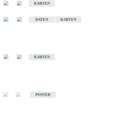
KARTEN
Sonstige Historische Geologische Karten
DATEN
KARTEN
Sonderkarten
Geologische Sonderkarten
KARTEN
Sonstiges
Sonstige Produkte des Fachbereichs Geologie
POSTER
Schriften
Schriften des Fachbereichs Geologie