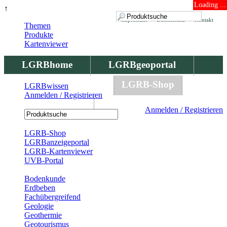
Loading ...
↑
Impressum
Datenschutz
Kontakt
Themen
Produkte
Kartenviewer
LGRBhome
LGRBgeoportal
LGRBbohrungen
LGRB-Shop
LGRBwissen
Anmelden / Registrieren
LGRBwissen
Anmelden / Registrieren
Registrierung
LGRB-Shop
LGRBanzeigeportal
LGRB-Kartenviewer
UVB-Portal
Produkte
Bodenkunde
Erdbeben
Fachübergreifend
Geologie
Geothermie
Geotourismus