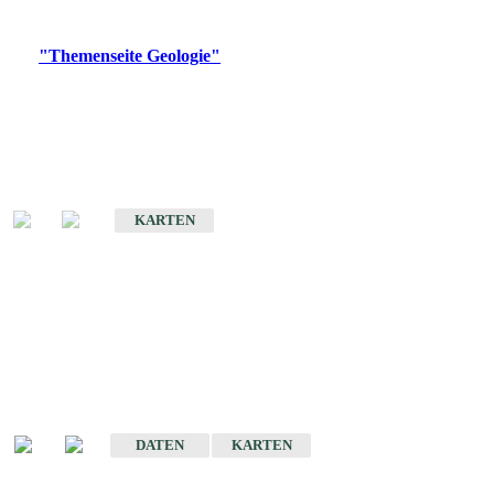
Digitale Produkte, die direkt downloadbar sind, finden Sie auf
der
"Themenseite Geologie"
im
LGRBgeoportal
.
Geologische Übersichtskarten
Geologische Übersichts- und Schulkarte von Baden-Württemberg 1 :
1.000.000
KARTEN
Historische Karten
(Produktentwicklung
eingestellt)
Geologische Karte von Baden-Württemberg 1 : 25 000
DATEN
KARTEN
Geologische Karte von Baden-Württemberg 1 : 50 000