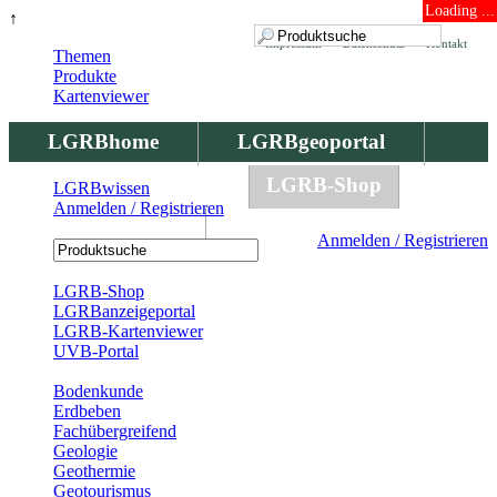
Loading ...
↑
Impressum
Datenschutz
Kontakt
Themen
Produkte
Kartenviewer
LGRBhome
LGRBgeoportal
LGRBbohrungen
LGRB-Shop
LGRBwissen
Anmelden / Registrieren
LGRBwissen
Anmelden / Registrieren
Registrierung
LGRB-Shop
LGRBanzeigeportal
LGRB-Kartenviewer
UVB-Portal
Produkte
Bodenkunde
Erdbeben
Fachübergreifend
Geologie
Geothermie
Geotourismus