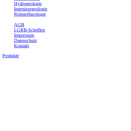
Hydrogeologie
Ingenieurgeologie
Rohstoffgeologie
Service
AGB
LGRB-Schriften
Impressum
Datenschutz
Kontakt
Produkte
Produkte des Themenbereichs Geologie
Baden-Württemberg ist ein geologisch und landschaftlich überaus
abwechslungsreiches Land. Dies ist das Ergebnis einer Hunderte
von Millionen Jahre langen geologischen Entwicklung. Schichten
und Gesteine aus fast allen Perioden der Erdgeschichte bilden den
Untergrund, auf dem wir leben und den wir nutzen. Wesentliche
Aufgabe des Fachbereichs Geologie des LGRB ist die
geowissenschaftliche Landesaufnahme und Dokumentation dieses
Untergrundes. Im Fachbereich Geologie wird eine Übersicht über
die geologischen Verhältnisse in Baden-Württemberg gegeben.
Bitte wählen Sie ein Produkt im gewünschten Format aus.