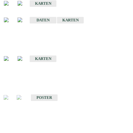
KARTEN
Sonstige Historische Geologische Karten
DATEN
KARTEN
Sonderkarten
Geologische Sonderkarten
KARTEN
Sonstiges
Sonstige Produkte des Fachbereichs Geologie
POSTER
Schriften
Schriften des Fachbereichs Geologie