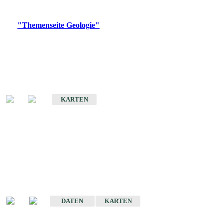
Digitale Produkte, die direkt downloadbar sind, finden Sie auf
der
"Themenseite Geologie"
im
LGRBgeoportal
.
Geologische Übersichtskarten
Geologische Übersichts- und Schulkarte von Baden-Württemberg 1 :
1.000.000
KARTEN
Historische Karten
(Produktentwicklung
eingestellt)
Geologische Karte von Baden-Württemberg 1 : 25 000
DATEN
KARTEN
Geologische Karte von Baden-Württemberg 1 : 50 000