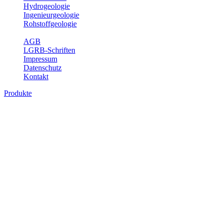
Hydrogeologie
Ingenieurgeologie
Rohstoffgeologie
Service
AGB
LGRB-Schriften
Impressum
Datenschutz
Kontakt
Produkte
Produkte des Themenbereichs Geologie
Baden-Württemberg ist ein geologisch und landschaftlich überaus
abwechslungsreiches Land. Dies ist das Ergebnis einer Hunderte
von Millionen Jahre langen geologischen Entwicklung. Schichten
und Gesteine aus fast allen Perioden der Erdgeschichte bilden den
Untergrund, auf dem wir leben und den wir nutzen. Wesentliche
Aufgabe des Fachbereichs Geologie des LGRB ist die
geowissenschaftliche Landesaufnahme und Dokumentation dieses
Untergrundes. Im Fachbereich Geologie wird eine Übersicht über
die geologischen Verhältnisse in Baden-Württemberg gegeben.
Bitte wählen Sie ein Produkt im gewünschten Format aus.