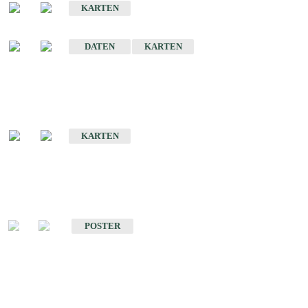
KARTEN
Sonstige Historische Geologische Karten
DATEN
KARTEN
Sonderkarten
Geologische Sonderkarten
KARTEN
Sonstiges
Sonstige Produkte des Fachbereichs Geologie
POSTER
Schriften
Schriften des Fachbereichs Geologie