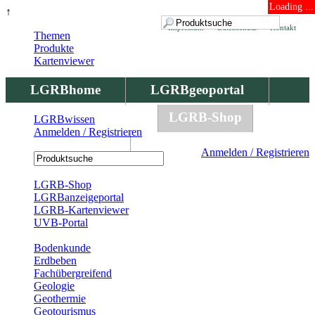
Loading ...
↑
Impressum
Datenschutz
Kontakt
Themen
Produkte
Kartenviewer
LGRBhome
LGRBgeoportal
LGRBbohrungen
LGRB-Shop
LGRBwissen
Anmelden / Registrieren
LGRBwissen
Anmelden / Registrieren
Registrierung
LGRB-Shop
LGRBanzeigeportal
LGRB-Kartenviewer
UVB-Portal
Produkte
Bodenkunde
Erdbeben
Fachübergreifend
Geologie
Geothermie
Geotourismus