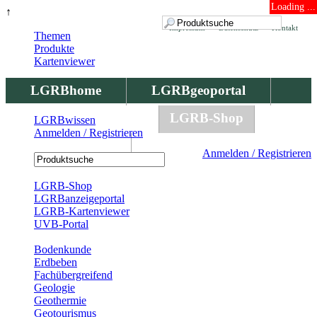
Loading ...
↑
Impressum
Datenschutz
Kontakt
Themen
Produkte
Kartenviewer
LGRBhome
LGRBgeoportal
LGRBbohrungen
LGRB-Shop
LGRBwissen
Anmelden / Registrieren
LGRBwissen
Anmelden / Registrieren
Registrierung
LGRB-Shop
LGRBanzeigeportal
LGRB-Kartenviewer
UVB-Portal
Produkte
Bodenkunde
Erdbeben
Fachübergreifend
Geologie
Geothermie
Geotourismus