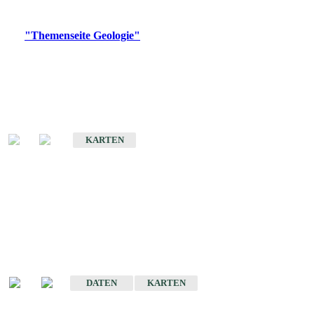
Digitale Produkte, die direkt downloadbar sind, finden Sie auf
der
"Themenseite Geologie"
im
LGRBgeoportal
.
Geologische Übersichtskarten
Geologische Übersichts- und Schulkarte von Baden-Württemberg 1 :
1.000.000
KARTEN
Historische Karten
(Produktentwicklung
eingestellt)
Geologische Karte von Baden-Württemberg 1 : 25 000
DATEN
KARTEN
Geologische Karte von Baden-Württemberg 1 : 50 000