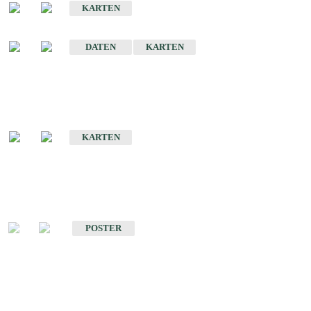
KARTEN
Sonstige Historische Geologische Karten
DATEN
KARTEN
Sonderkarten
Geologische Sonderkarten
KARTEN
Sonstiges
Sonstige Produkte des Fachbereichs Geologie
POSTER
Schriften
Schriften des Fachbereichs Geologie