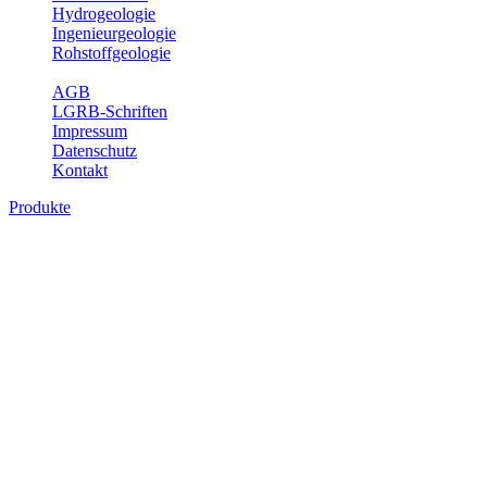
Hydrogeologie
Ingenieurgeologie
Rohstoffgeologie
Service
AGB
LGRB-Schriften
Impressum
Datenschutz
Kontakt
Produkte
Produkte des Themenbereichs Geologie
Baden-Württemberg ist ein geologisch und landschaftlich überaus
abwechslungsreiches Land. Dies ist das Ergebnis einer Hunderte
von Millionen Jahre langen geologischen Entwicklung. Schichten
und Gesteine aus fast allen Perioden der Erdgeschichte bilden den
Untergrund, auf dem wir leben und den wir nutzen. Wesentliche
Aufgabe des Fachbereichs Geologie des LGRB ist die
geowissenschaftliche Landesaufnahme und Dokumentation dieses
Untergrundes. Im Fachbereich Geologie wird eine Übersicht über
die geologischen Verhältnisse in Baden-Württemberg gegeben.
Bitte wählen Sie ein Produkt im gewünschten Format aus.