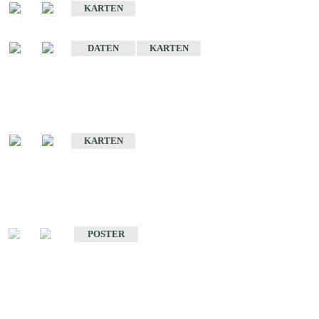
KARTEN
Sonstige Historische Geologische Karten
DATEN
KARTEN
Sonderkarten
Geologische Sonderkarten
KARTEN
Sonstiges
Sonstige Produkte des Fachbereichs Geologie
POSTER
Schriften
Schriften des Fachbereichs Geologie