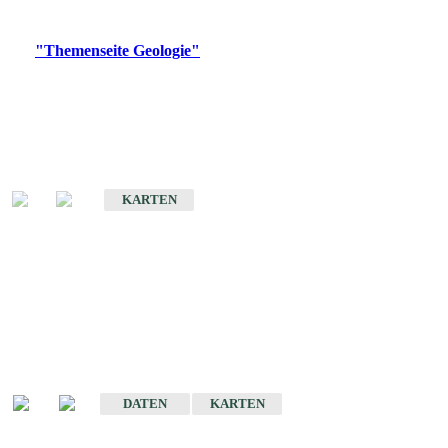
Digitale Produkte, die direkt downloadbar sind, finden Sie auf
der
"Themenseite Geologie"
im
LGRBgeoportal
.
Geologische Übersichtskarten
Geologische Übersichts- und Schulkarte von Baden-Württemberg 1 :
1.000.000
KARTEN
Historische Karten
(Produktentwicklung
eingestellt)
Geologische Karte von Baden-Württemberg 1 : 25 000
DATEN
KARTEN
Geologische Karte von Baden-Württemberg 1 : 50 000