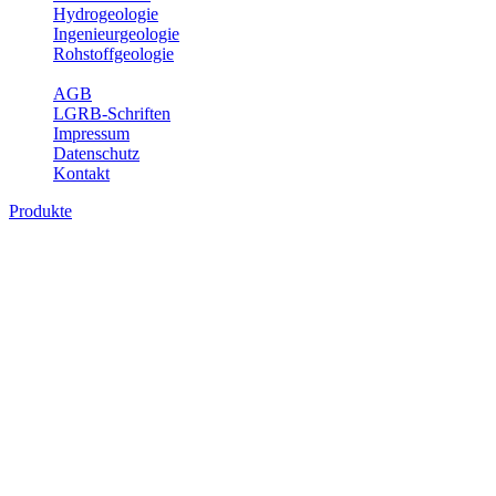
Hydrogeologie
Ingenieurgeologie
Rohstoffgeologie
Service
AGB
LGRB-Schriften
Impressum
Datenschutz
Kontakt
Produkte
Produkte des Themenbereichs Geologie
Baden-Württemberg ist ein geologisch und landschaftlich überaus
abwechslungsreiches Land. Dies ist das Ergebnis einer Hunderte
von Millionen Jahre langen geologischen Entwicklung. Schichten
und Gesteine aus fast allen Perioden der Erdgeschichte bilden den
Untergrund, auf dem wir leben und den wir nutzen. Wesentliche
Aufgabe des Fachbereichs Geologie des LGRB ist die
geowissenschaftliche Landesaufnahme und Dokumentation dieses
Untergrundes. Im Fachbereich Geologie wird eine Übersicht über
die geologischen Verhältnisse in Baden-Württemberg gegeben.
Bitte wählen Sie ein Produkt im gewünschten Format aus.