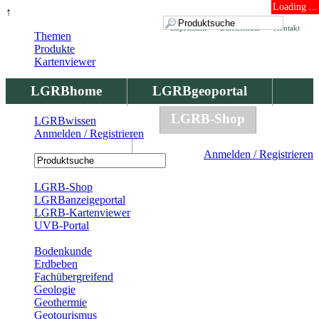
Loading ...
↑
Impressum
Datenschutz
Kontakt
Themen
Produkte
Kartenviewer
LGRBhome
LGRBgeoportal
LGRBbohrungen
LGRB-Shop
LGRBwissen
Anmelden / Registrieren
LGRBwissen
Anmelden / Registrieren
Registrierung
LGRB-Shop
LGRBanzeigeportal
LGRB-Kartenviewer
UVB-Portal
Produkte
Bodenkunde
Erdbeben
Fachübergreifend
Geologie
Geothermie
Geotourismus