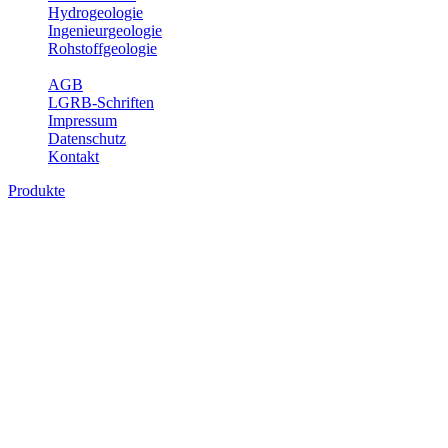
Hydrogeologie
Ingenieurgeologie
Rohstoffgeologie
Service
AGB
LGRB-Schriften
Impressum
Datenschutz
Kontakt
Produkte
Produkte des Themenbereichs Geologie
Baden-Württemberg ist ein geologisch und landschaftlich überaus
abwechslungsreiches Land. Dies ist das Ergebnis einer Hunderte
von Millionen Jahre langen geologischen Entwicklung. Schichten
und Gesteine aus fast allen Perioden der Erdgeschichte bilden den
Untergrund, auf dem wir leben und den wir nutzen. Wesentliche
Aufgabe des Fachbereichs Geologie des LGRB ist die
geowissenschaftliche Landesaufnahme und Dokumentation dieses
Untergrundes. Im Fachbereich Geologie wird eine Übersicht über
die geologischen Verhältnisse in Baden-Württemberg gegeben.
Bitte wählen Sie ein Produkt im gewünschten Format aus.