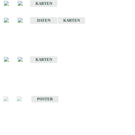
KARTEN
Sonstige Historische Geologische Karten
DATEN
KARTEN
Sonderkarten
Geologische Sonderkarten
KARTEN
Sonstiges
Sonstige Produkte des Fachbereichs Geologie
POSTER
Schriften
Schriften des Fachbereichs Geologie