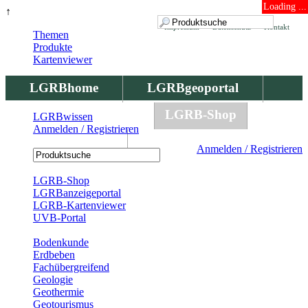
Loading ...
↑
Impressum
Datenschutz
Kontakt
Themen
Produkte
Kartenviewer
LGRBhome
LGRBgeoportal
LGRBbohrungen
LGRB-Shop
LGRBwissen
Anmelden / Registrieren
LGRBwissen
Anmelden / Registrieren
Registrierung
LGRB-Shop
LGRBanzeigeportal
LGRB-Kartenviewer
UVB-Portal
Produkte
Bodenkunde
Erdbeben
Fachübergreifend
Geologie
Geothermie
Geotourismus