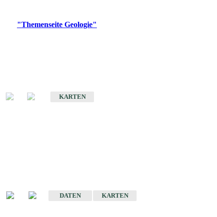
Digitale Produkte, die direkt downloadbar sind, finden Sie auf
der
"Themenseite Geologie"
im
LGRBgeoportal
.
Geologische Übersichtskarten
Geologische Übersichts- und Schulkarte von Baden-Württemberg 1 :
1.000.000
KARTEN
Historische Karten
(Produktentwicklung
eingestellt)
Geologische Karte von Baden-Württemberg 1 : 25 000
DATEN
KARTEN
Geologische Karte von Baden-Württemberg 1 : 50 000