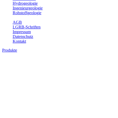
Hydrogeologie
Ingenieurgeologie
Rohstoffgeologie
Service
AGB
LGRB-Schriften
Impressum
Datenschutz
Kontakt
Produkte
Produkte des Themenbereichs Geologie
Baden-Württemberg ist ein geologisch und landschaftlich überaus ab
Gesteine aus fast allen Perioden der Erdgeschichte bilden den Unter
Landesaufnahme und Dokumentation dieses Untergrundes. Im Fachber
Bitte wählen Sie ein Produkt im gewünschten Format aus.
Digitale Produkte, die direkt downloadbar sind, finden Sie auf d
Geologische Übersichtskarten