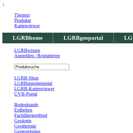
↑
Themen
Produkte
Kartenviewer
LGRBhome
LGRBgeoportal
LG
LGRBwissen
Anmelden / Registrieren
Registrierung
LGRB-Shop
LGRBanzeigeportal
LGRB-Kartenviewer
UVB-Portal
Produkte
Bodenkunde
Erdbeben
Fachübergreifend
Geologie
Geothermie
Geotourismus