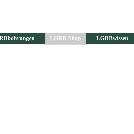
RBbohrungen
LGRB-Shop
LGRBwissen