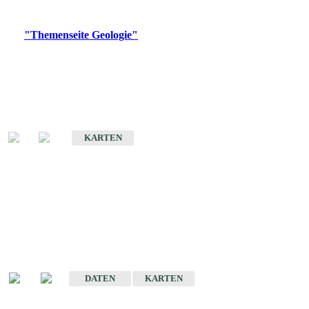
Digitale Produkte, die direkt downloadbar sind, finden Sie auf
der
"Themenseite Geologie"
im
LGRBgeoportal
.
Geologische Übersichtskarten
Geologische Übersichts- und Schulkarte von Baden-Württemberg 1 :
1.000.000
KARTEN
Historische Karten
(Produktentwicklung
eingestellt)
Geologische Karte von Baden-Württemberg 1 : 25 000
DATEN
KARTEN
Geologische Karte von Baden-Württemberg 1 : 50 000