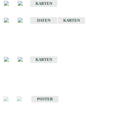
KARTEN
Sonstige Historische Geologische Karten
DATEN
KARTEN
Sonderkarten
Geologische Sonderkarten
KARTEN
Sonstiges
Sonstige Produkte des Fachbereichs Geologie
POSTER
Schriften
Schriften des Fachbereichs Geologie