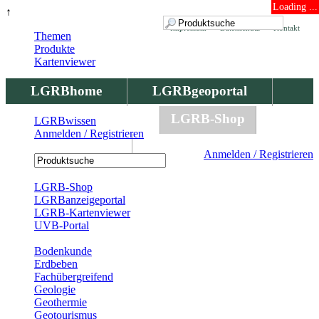
Loading ...
↑
Impressum
Datenschutz
Kontakt
Themen
Produkte
Kartenviewer
LGRBhome
LGRBgeoportal
LGRBbohrungen
LGRB-Shop
LGRBwissen
Anmelden / Registrieren
LGRBwissen
Anmelden / Registrieren
Registrierung
LGRB-Shop
LGRBanzeigeportal
LGRB-Kartenviewer
UVB-Portal
Produkte
Bodenkunde
Erdbeben
Fachübergreifend
Geologie
Geothermie
Geotourismus