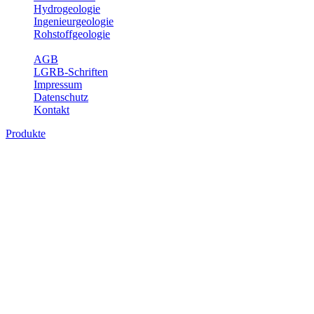
Hydrogeologie
Ingenieurgeologie
Rohstoffgeologie
Service
AGB
LGRB-Schriften
Impressum
Datenschutz
Kontakt
Produkte
Produkte des Themenbereichs Geologie
Baden-Württemberg ist ein geologisch und landschaftlich überaus
abwechslungsreiches Land. Dies ist das Ergebnis einer Hunderte
von Millionen Jahre langen geologischen Entwicklung. Schichten
und Gesteine aus fast allen Perioden der Erdgeschichte bilden den
Untergrund, auf dem wir leben und den wir nutzen. Wesentliche
Aufgabe des Fachbereichs Geologie des LGRB ist die
geowissenschaftliche Landesaufnahme und Dokumentation dieses
Untergrundes. Im Fachbereich Geologie wird eine Übersicht über
die geologischen Verhältnisse in Baden-Württemberg gegeben.
Bitte wählen Sie ein Produkt im gewünschten Format aus.