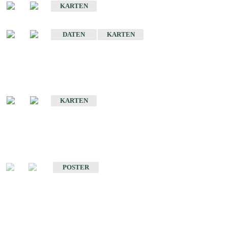
KARTEN
Sonstige Historische Geologische Karten
DATEN
KARTEN
Sonderkarten
Geologische Sonderkarten
KARTEN
Sonstiges
Sonstige Produkte des Fachbereichs Geologie
POSTER
Schriften
Schriften des Fachbereichs Geologie