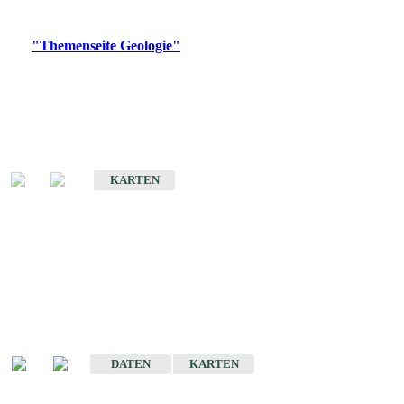
Digitale Produkte, die direkt downloadbar sind, finden Sie auf
der
"Themenseite Geologie"
im
LGRBgeoportal
.
Geologische Übersichtskarten
Geologische Übersichts- und Schulkarte von Baden-Württemberg 1 :
1.000.000
KARTEN
Historische Karten
(Produktentwicklung
eingestellt)
Geologische Karte von Baden-Württemberg 1 : 25 000
DATEN
KARTEN
Geologische Karte von Baden-Württemberg 1 : 50 000