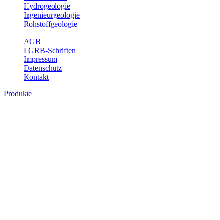
Hydrogeologie
Ingenieurgeologie
Rohstoffgeologie
Service
AGB
LGRB-Schriften
Impressum
Datenschutz
Kontakt
Produkte
Produkte des Themenbereichs Geologie
Baden-Württemberg ist ein geologisch und landschaftlich überaus
abwechslungsreiches Land. Dies ist das Ergebnis einer Hunderte
von Millionen Jahre langen geologischen Entwicklung. Schichten
und Gesteine aus fast allen Perioden der Erdgeschichte bilden den
Untergrund, auf dem wir leben und den wir nutzen. Wesentliche
Aufgabe des Fachbereichs Geologie des LGRB ist die
geowissenschaftliche Landesaufnahme und Dokumentation dieses
Untergrundes. Im Fachbereich Geologie wird eine Übersicht über
die geologischen Verhältnisse in Baden-Württemberg gegeben.
Bitte wählen Sie ein Produkt im gewünschten Format aus.