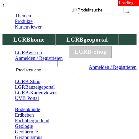
Loading ...
↑
Impressum
Datenschutz
Kontakt
Themen
Produkte
Kartenviewer
LGRBhome
LGRBgeoportal
LGRBbohrungen
LGRB-Shop
LGRBwissen
Anmelden / Registrieren
LGRBwissen
Anmelden / Registrieren
Registrierung
LGRB-Shop
LGRBanzeigeportal
LGRB-Kartenviewer
UVB-Portal
Produkte
Bodenkunde
Erdbeben
Fachübergreifend
Geologie
Geothermie
Geotourismus