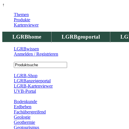
↑
Themen
Produkte
Kartenviewer
LGRBhome
LGRBgeoportal
LG
LGRBwissen
Anmelden / Registrieren
Registrierung
LGRB-Shop
LGRBanzeigeportal
LGRB-Kartenviewer
UVB-Portal
Produkte
Bodenkunde
Erdbeben
Fachübergreifend
Geologie
Geothermie
Geotourismus