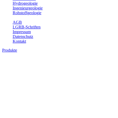
Hydrogeologie
Ingenieurgeologie
Rohstoffgeologie
Service
AGB
LGRB-Schriften
Impressum
Datenschutz
Kontakt
Produkte
Produkte des Themenbereichs Geologie
Baden-Württemberg ist ein geologisch und landschaftlich überaus ab
Gesteine aus fast allen Perioden der Erdgeschichte bilden den Unter
Landesaufnahme und Dokumentation dieses Untergrundes. Im Fachber
Bitte wählen Sie ein Produkt im gewünschten Format aus.
Digitale Produkte, die direkt downloadbar sind, finden Sie auf d
Geologische Übersichtskarten