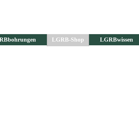
RBbohrungen
LGRB-Shop
LGRBwissen