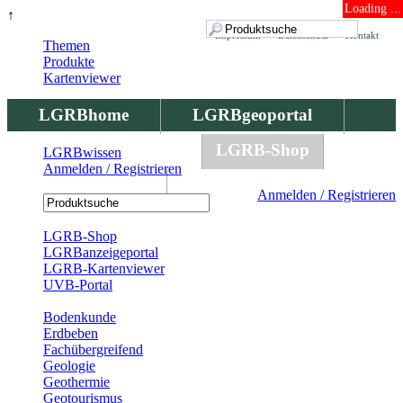
Loading ...
↑
Impressum
Datenschutz
Kontakt
Themen
Produkte
Kartenviewer
LGRBhome
LGRBgeoportal
LGRBbohrungen
LGRB-Shop
LGRBwissen
Anmelden / Registrieren
LGRBwissen
Anmelden / Registrieren
Registrierung
LGRB-Shop
LGRBanzeigeportal
LGRB-Kartenviewer
UVB-Portal
Produkte
Bodenkunde
Erdbeben
Fachübergreifend
Geologie
Geothermie
Geotourismus