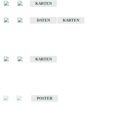
KARTEN
Sonstige Historische Geologische Karten
DATEN
KARTEN
Sonderkarten
Geologische Sonderkarten
KARTEN
Sonstiges
Sonstige Produkte des Fachbereichs Geologie
POSTER
Schriften
Schriften des Fachbereichs Geologie