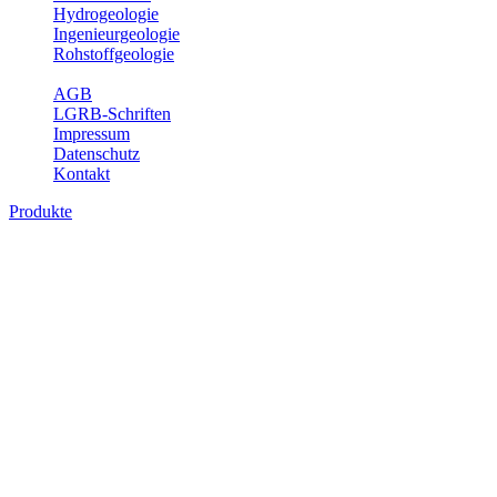
Hydrogeologie
Ingenieurgeologie
Rohstoffgeologie
Service
AGB
LGRB-Schriften
Impressum
Datenschutz
Kontakt
Produkte
Produkte des Themenbereichs Geologie
Baden-Württemberg ist ein geologisch und landschaftlich überaus
abwechslungsreiches Land. Dies ist das Ergebnis einer Hunderte
von Millionen Jahre langen geologischen Entwicklung. Schichten
und Gesteine aus fast allen Perioden der Erdgeschichte bilden den
Untergrund, auf dem wir leben und den wir nutzen. Wesentliche
Aufgabe des Fachbereichs Geologie des LGRB ist die
geowissenschaftliche Landesaufnahme und Dokumentation dieses
Untergrundes. Im Fachbereich Geologie wird eine Übersicht über
die geologischen Verhältnisse in Baden-Württemberg gegeben.
Bitte wählen Sie ein Produkt im gewünschten Format aus.