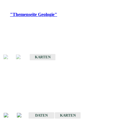
Digitale Produkte, die direkt downloadbar sind, finden Sie auf
der
"Themenseite Geologie"
im
LGRBgeoportal
.
Geologische Übersichtskarten
Geologische Übersichts- und Schulkarte von Baden-Württemberg 1 :
1.000.000
KARTEN
Historische Karten
(Produktentwicklung
eingestellt)
Geologische Karte von Baden-Württemberg 1 : 25 000
DATEN
KARTEN
Geologische Karte von Baden-Württemberg 1 : 50 000