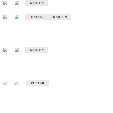
KARTEN
Sonstige Historische Geologische Karten
DATEN
KARTEN
Sonderkarten
Geologische Sonderkarten
KARTEN
Sonstiges
Sonstige Produkte des Fachbereichs Geologie
POSTER
Schriften
Schriften des Fachbereichs Geologie