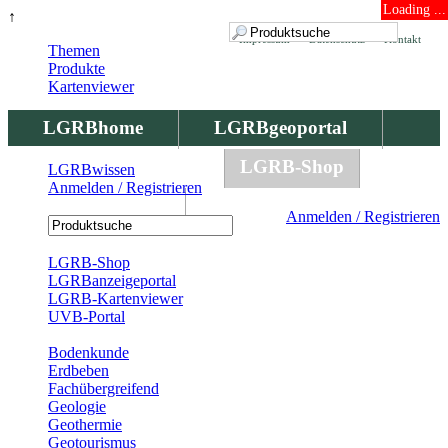
Loading ...
↑
Impressum
Datenschutz
Kontakt
Themen
Produkte
Kartenviewer
LGRBhome
LGRBgeoportal
LGRBbohrungen
LGRB-Shop
LGRBwissen
Anmelden / Registrieren
LGRBwissen
Anmelden / Registrieren
Registrierung
LGRB-Shop
LGRBanzeigeportal
LGRB-Kartenviewer
UVB-Portal
Produkte
Bodenkunde
Erdbeben
Fachübergreifend
Geologie
Geothermie
Geotourismus