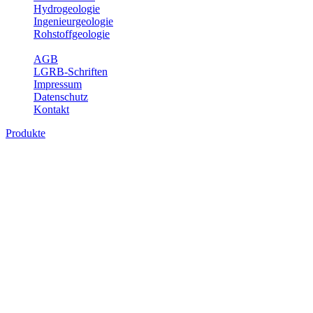
Hydrogeologie
Ingenieurgeologie
Rohstoffgeologie
Service
AGB
LGRB-Schriften
Impressum
Datenschutz
Kontakt
Produkte
Produkte des Themenbereichs Geologie
Baden-Württemberg ist ein geologisch und landschaftlich überaus
abwechslungsreiches Land. Dies ist das Ergebnis einer Hunderte
von Millionen Jahre langen geologischen Entwicklung. Schichten
und Gesteine aus fast allen Perioden der Erdgeschichte bilden den
Untergrund, auf dem wir leben und den wir nutzen. Wesentliche
Aufgabe des Fachbereichs Geologie des LGRB ist die
geowissenschaftliche Landesaufnahme und Dokumentation dieses
Untergrundes. Im Fachbereich Geologie wird eine Übersicht über
die geologischen Verhältnisse in Baden-Württemberg gegeben.
Bitte wählen Sie ein Produkt im gewünschten Format aus.