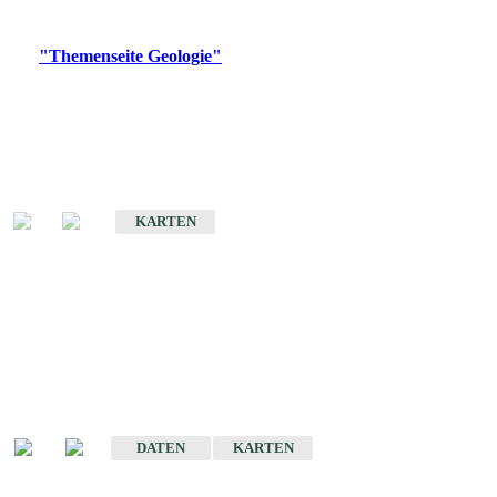
Digitale Produkte, die direkt downloadbar sind, finden Sie auf
der
"Themenseite Geologie"
im
LGRBgeoportal
.
Geologische Übersichtskarten
Geologische Übersichts- und Schulkarte von Baden-Württemberg 1 :
1.000.000
KARTEN
Historische Karten
(Produktentwicklung
eingestellt)
Geologische Karte von Baden-Württemberg 1 : 25 000
DATEN
KARTEN
Geologische Karte von Baden-Württemberg 1 : 50 000