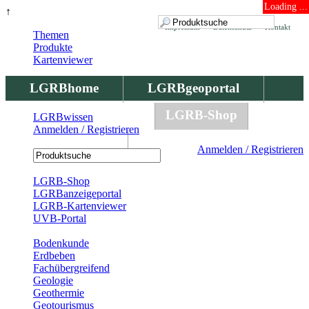
Loading ...
↑
Impressum
Datenschutz
Kontakt
Themen
Produkte
Kartenviewer
LGRBhome
LGRBgeoportal
LGRBbohrungen
LGRB-Shop
LGRBwissen
Anmelden / Registrieren
LGRBwissen
Anmelden / Registrieren
Registrierung
LGRB-Shop
LGRBanzeigeportal
LGRB-Kartenviewer
UVB-Portal
Produkte
Bodenkunde
Erdbeben
Fachübergreifend
Geologie
Geothermie
Geotourismus