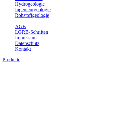
Hydrogeologie
Ingenieurgeologie
Rohstoffgeologie
Service
AGB
LGRB-Schriften
Impressum
Datenschutz
Kontakt
Produkte
Produkte des Themenbereichs Geologie
Baden-Württemberg ist ein geologisch und landschaftlich überaus
abwechslungsreiches Land. Dies ist das Ergebnis einer Hunderte
von Millionen Jahre langen geologischen Entwicklung. Schichten
und Gesteine aus fast allen Perioden der Erdgeschichte bilden den
Untergrund, auf dem wir leben und den wir nutzen. Wesentliche
Aufgabe des Fachbereichs Geologie des LGRB ist die
geowissenschaftliche Landesaufnahme und Dokumentation dieses
Untergrundes. Im Fachbereich Geologie wird eine Übersicht über
die geologischen Verhältnisse in Baden-Württemberg gegeben.
Bitte wählen Sie ein Produkt im gewünschten Format aus.