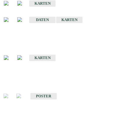
KARTEN
Sonstige Historische Geologische Karten
DATEN
KARTEN
Sonderkarten
Geologische Sonderkarten
KARTEN
Sonstiges
Sonstige Produkte des Fachbereichs Geologie
POSTER
Schriften
Schriften des Fachbereichs Geologie