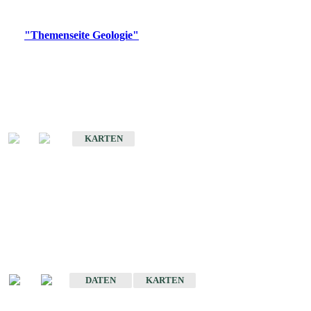
Digitale Produkte, die direkt downloadbar sind, finden Sie auf
der
"Themenseite Geologie"
im
LGRBgeoportal
.
Geologische Übersichtskarten
Geologische Übersichts- und Schulkarte von Baden-Württemberg 1 :
1.000.000
KARTEN
Historische Karten
(Produktentwicklung
eingestellt)
Geologische Karte von Baden-Württemberg 1 : 25 000
DATEN
KARTEN
Geologische Karte von Baden-Württemberg 1 : 50 000