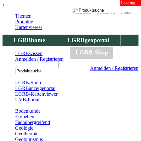
Loading ...
↑
Impressum
Datenschutz
Kontakt
Themen
Produkte
Kartenviewer
LGRBhome
LGRBgeoportal
LGRBbohrungen
LGRB-Shop
LGRBwissen
Anmelden / Registrieren
LGRBwissen
Anmelden / Registrieren
Registrierung
LGRB-Shop
LGRBanzeigeportal
LGRB-Kartenviewer
UVB-Portal
Produkte
Bodenkunde
Erdbeben
Fachübergreifend
Geologie
Geothermie
Geotourismus