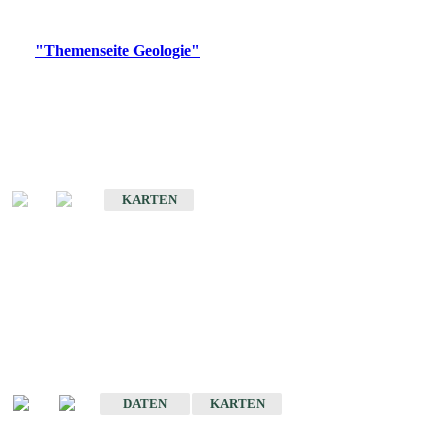
Digitale Produkte, die direkt downloadbar sind, finden Sie auf
der
"Themenseite Geologie"
im
LGRBgeoportal
.
Geologische Übersichtskarten
Geologische Übersichts- und Schulkarte von Baden-Württemberg 1 :
1.000.000
KARTEN
Historische Karten
(Produktentwicklung
eingestellt)
Geologische Karte von Baden-Württemberg 1 : 25 000
DATEN
KARTEN
Geologische Karte von Baden-Württemberg 1 : 50 000