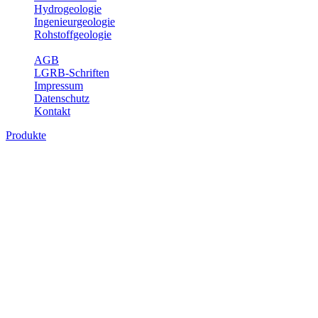
Hydrogeologie
Ingenieurgeologie
Rohstoffgeologie
Service
AGB
LGRB-Schriften
Impressum
Datenschutz
Kontakt
Produkte
Produkte des Themenbereichs Geologie
Baden-Württemberg ist ein geologisch und landschaftlich überaus
abwechslungsreiches Land. Dies ist das Ergebnis einer Hunderte
von Millionen Jahre langen geologischen Entwicklung. Schichten
und Gesteine aus fast allen Perioden der Erdgeschichte bilden den
Untergrund, auf dem wir leben und den wir nutzen. Wesentliche
Aufgabe des Fachbereichs Geologie des LGRB ist die
geowissenschaftliche Landesaufnahme und Dokumentation dieses
Untergrundes. Im Fachbereich Geologie wird eine Übersicht über
die geologischen Verhältnisse in Baden-Württemberg gegeben.
Bitte wählen Sie ein Produkt im gewünschten Format aus.