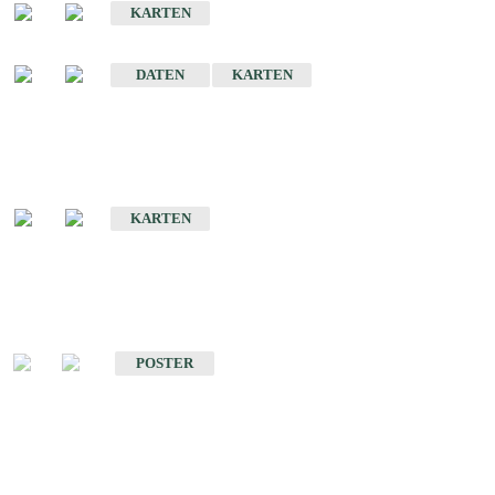
KARTEN
Sonstige Historische Geologische Karten
DATEN
KARTEN
Sonderkarten
Geologische Sonderkarten
KARTEN
Sonstiges
Sonstige Produkte des Fachbereichs Geologie
POSTER
Schriften
Schriften des Fachbereichs Geologie