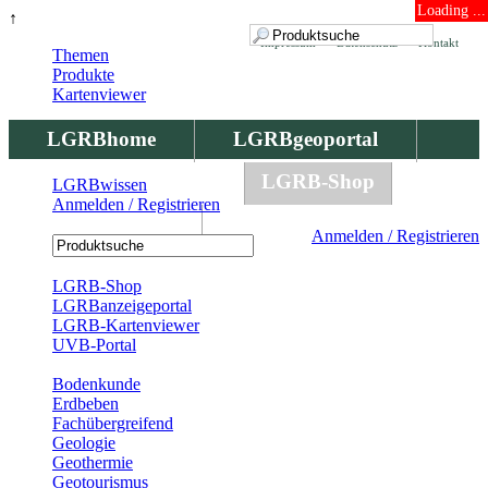
Loading ...
↑
Impressum
Datenschutz
Kontakt
Themen
Produkte
Kartenviewer
LGRBhome
LGRBgeoportal
LGRBbohrungen
LGRB-Shop
LGRBwissen
Anmelden / Registrieren
LGRBwissen
Anmelden / Registrieren
Registrierung
LGRB-Shop
LGRBanzeigeportal
LGRB-Kartenviewer
UVB-Portal
Produkte
Bodenkunde
Erdbeben
Fachübergreifend
Geologie
Geothermie
Geotourismus