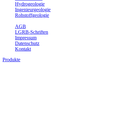
Hydrogeologie
Ingenieurgeologie
Rohstoffgeologie
Service
AGB
LGRB-Schriften
Impressum
Datenschutz
Kontakt
Produkte
Produkte des Themenbereichs Geologie
Baden-Württemberg ist ein geologisch und landschaftlich überaus
abwechslungsreiches Land. Dies ist das Ergebnis einer Hunderte
von Millionen Jahre langen geologischen Entwicklung. Schichten
und Gesteine aus fast allen Perioden der Erdgeschichte bilden den
Untergrund, auf dem wir leben und den wir nutzen. Wesentliche
Aufgabe des Fachbereichs Geologie des LGRB ist die
geowissenschaftliche Landesaufnahme und Dokumentation dieses
Untergrundes. Im Fachbereich Geologie wird eine Übersicht über
die geologischen Verhältnisse in Baden-Württemberg gegeben.
Bitte wählen Sie ein Produkt im gewünschten Format aus.