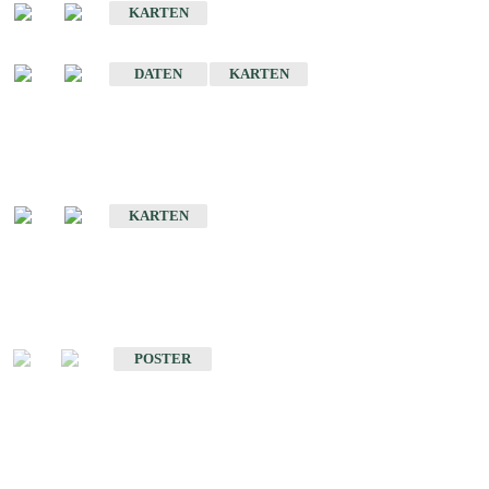
KARTEN
Sonstige Historische Geologische Karten
DATEN
KARTEN
Sonderkarten
Geologische Sonderkarten
KARTEN
Sonstiges
Sonstige Produkte des Fachbereichs Geologie
POSTER
Schriften
Schriften des Fachbereichs Geologie