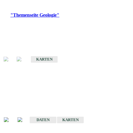
Digitale Produkte, die direkt downloadbar sind, finden Sie auf
der
"Themenseite Geologie"
im
LGRBgeoportal
.
Geologische Übersichtskarten
Geologische Übersichts- und Schulkarte von Baden-Württemberg 1 :
1.000.000
KARTEN
Historische Karten
(Produktentwicklung
eingestellt)
Geologische Karte von Baden-Württemberg 1 : 25 000
DATEN
KARTEN
Geologische Karte von Baden-Württemberg 1 : 50 000