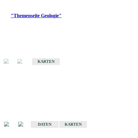
Digitale Produkte, die direkt downloadbar sind, finden Sie auf
der
"Themenseite Geologie"
im
LGRBgeoportal
.
Geologische Übersichtskarten
Geologische Übersichts- und Schulkarte von Baden-Württemberg 1 :
1.000.000
KARTEN
Historische Karten
(Produktentwicklung
eingestellt)
Geologische Karte von Baden-Württemberg 1 : 25 000
DATEN
KARTEN
Geologische Karte von Baden-Württemberg 1 : 50 000