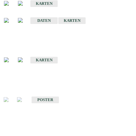
KARTEN
Sonstige Historische Geologische Karten
DATEN
KARTEN
Sonderkarten
Geologische Sonderkarten
KARTEN
Sonstiges
Sonstige Produkte des Fachbereichs Geologie
POSTER
Schriften
Schriften des Fachbereichs Geologie