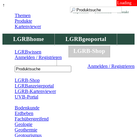
Loading ...
↑
Impressum
Datenschutz
Kontakt
Themen
Produkte
Kartenviewer
LGRBhome
LGRBgeoportal
LGRBbohrungen
LGRB-Shop
LGRBwissen
Anmelden / Registrieren
LGRBwissen
Anmelden / Registrieren
Registrierung
LGRB-Shop
LGRBanzeigeportal
LGRB-Kartenviewer
UVB-Portal
Produkte
Bodenkunde
Erdbeben
Fachübergreifend
Geologie
Geothermie
Geotourismus