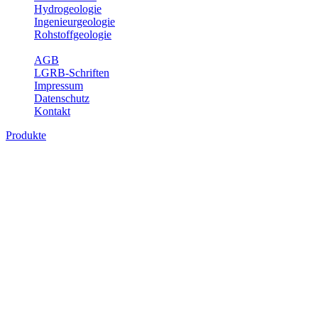
Hydrogeologie
Ingenieurgeologie
Rohstoffgeologie
Service
AGB
LGRB-Schriften
Impressum
Datenschutz
Kontakt
Produkte
Produkte des Themenbereichs Geologie
Baden-Württemberg ist ein geologisch und landschaftlich überaus
abwechslungsreiches Land. Dies ist das Ergebnis einer Hunderte
von Millionen Jahre langen geologischen Entwicklung. Schichten
und Gesteine aus fast allen Perioden der Erdgeschichte bilden den
Untergrund, auf dem wir leben und den wir nutzen. Wesentliche
Aufgabe des Fachbereichs Geologie des LGRB ist die
geowissenschaftliche Landesaufnahme und Dokumentation dieses
Untergrundes. Im Fachbereich Geologie wird eine Übersicht über
die geologischen Verhältnisse in Baden-Württemberg gegeben.
Bitte wählen Sie ein Produkt im gewünschten Format aus.