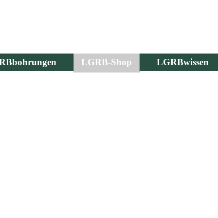
RBbohrungen
LGRB-Shop
LGRBwissen