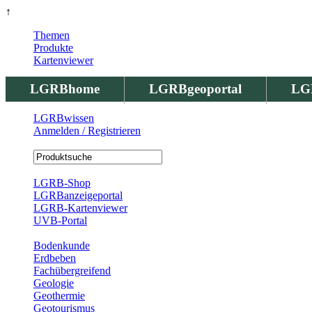
↑
Themen
Produkte
Kartenviewer
LGRBhome
LGRBgeoportal
LG
LGRBwissen
Anmelden / Registrieren
Registrierung
LGRB-Shop
LGRBanzeigeportal
LGRB-Kartenviewer
UVB-Portal
Produkte
Bodenkunde
Erdbeben
Fachübergreifend
Geologie
Geothermie
Geotourismus