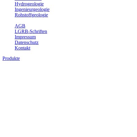
Hydrogeologie
Ingenieurgeologie
Rohstoffgeologie
Service
AGB
LGRB-Schriften
Impressum
Datenschutz
Kontakt
Produkte
Produkte des Themenbereichs Geologie
Baden-Württemberg ist ein geologisch und landschaftlich überaus ab
Gesteine aus fast allen Perioden der Erdgeschichte bilden den Unter
Landesaufnahme und Dokumentation dieses Untergrundes. Im Fachber
Bitte wählen Sie ein Produkt im gewünschten Format aus.
Digitale Produkte, die direkt downloadbar sind, finden Sie auf d
Geologische Übersichtskarten