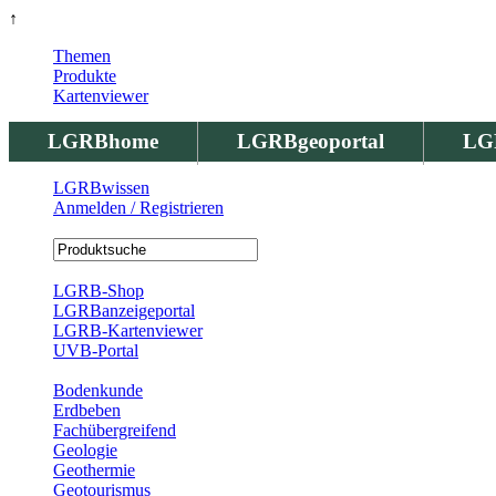
↑
Themen
Produkte
Kartenviewer
LGRBhome
LGRBgeoportal
LG
LGRBwissen
Anmelden / Registrieren
Registrierung
LGRB-Shop
LGRBanzeigeportal
LGRB-Kartenviewer
UVB-Portal
Produkte
Bodenkunde
Erdbeben
Fachübergreifend
Geologie
Geothermie
Geotourismus