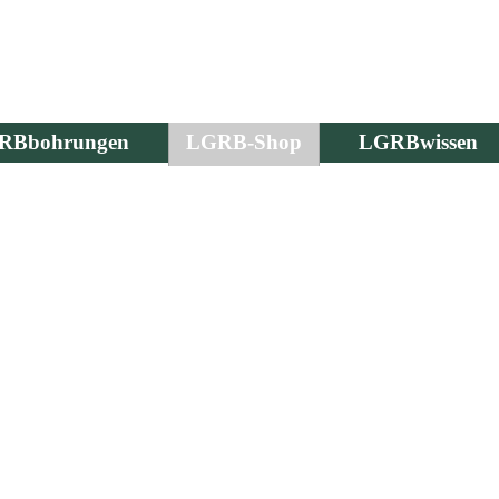
RBbohrungen
LGRB-Shop
LGRBwissen