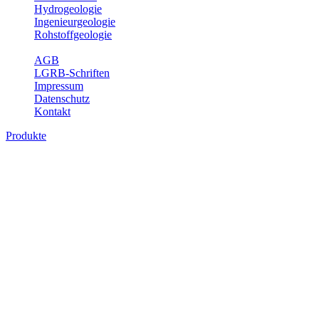
Hydrogeologie
Ingenieurgeologie
Rohstoffgeologie
Service
AGB
LGRB-Schriften
Impressum
Datenschutz
Kontakt
Produkte
Produkte des Themenbereichs Geologie
Baden-Württemberg ist ein geologisch und landschaftlich überaus ab
Gesteine aus fast allen Perioden der Erdgeschichte bilden den Unter
Landesaufnahme und Dokumentation dieses Untergrundes. Im Fachber
Bitte wählen Sie ein Produkt im gewünschten Format aus.
Digitale Produkte, die direkt downloadbar sind, finden Sie auf d
Geologische Übersichtskarten