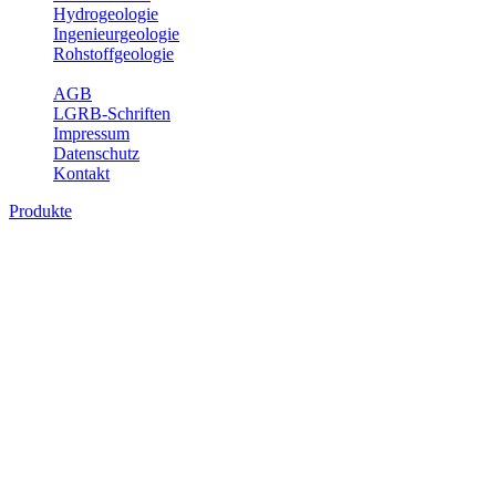
Hydrogeologie
Ingenieurgeologie
Rohstoffgeologie
Service
AGB
LGRB-Schriften
Impressum
Datenschutz
Kontakt
Produkte
Produkte des Themenbereichs Geologie
Baden-Württemberg ist ein geologisch und landschaftlich überaus ab
Gesteine aus fast allen Perioden der Erdgeschichte bilden den Unter
Landesaufnahme und Dokumentation dieses Untergrundes. Im Fachber
Bitte wählen Sie ein Produkt im gewünschten Format aus.
Digitale Produkte, die direkt downloadbar sind, finden Sie auf d
Geologische Übersichtskarten