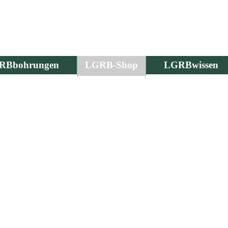
RBbohrungen
LGRB-Shop
LGRBwissen