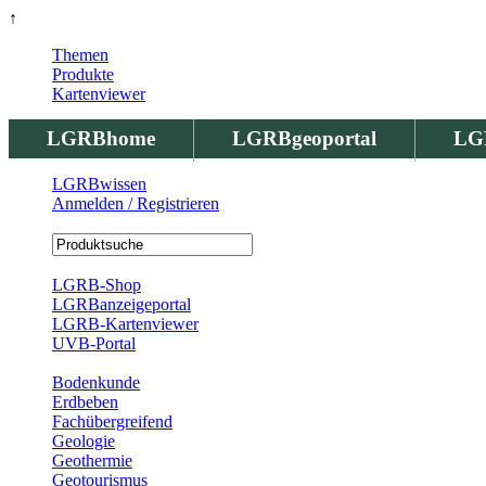
↑
Themen
Produkte
Kartenviewer
LGRBhome
LGRBgeoportal
LG
LGRBwissen
Anmelden / Registrieren
Registrierung
LGRB-Shop
LGRBanzeigeportal
LGRB-Kartenviewer
UVB-Portal
Produkte
Bodenkunde
Erdbeben
Fachübergreifend
Geologie
Geothermie
Geotourismus