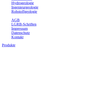
Hydrogeologie
Ingenieurgeologie
Rohstoffgeologie
Service
AGB
LGRB-Schriften
Impressum
Datenschutz
Kontakt
Produkte
Produkte des Themenbereichs Geologie
Baden-Württemberg ist ein geologisch und landschaftlich überaus ab
Gesteine aus fast allen Perioden der Erdgeschichte bilden den Unter
Landesaufnahme und Dokumentation dieses Untergrundes. Im Fachber
Bitte wählen Sie ein Produkt im gewünschten Format aus.
Digitale Produkte, die direkt downloadbar sind, finden Sie auf d
Geologische Übersichtskarten