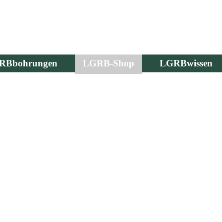
RBbohrungen
LGRB-Shop
LGRBwissen