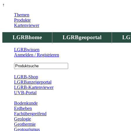
↑
Themen
Produkte
Kartenviewer
LGRBhome
LGRBgeoportal
LG
LGRBwissen
Anmelden / Registrieren
Registrierung
LGRB-Shop
LGRBanzeigeportal
LGRB-Kartenviewer
UVB-Portal
Produkte
Bodenkunde
Erdbeben
Fachübergreifend
Geologie
Geothermie
Geotourismus