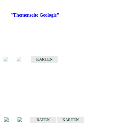
Digitale Produkte, die direkt downloadbar sind, finden Sie auf
der
"Themenseite Geologie"
im
LGRBgeoportal
.
Geologische Übersichtskarten
Geologische Übersichts- und Schulkarte von Baden-Württemberg 1 :
1.000.000
KARTEN
Historische Karten
(Produktentwicklung
eingestellt)
Geologische Karte von Baden-Württemberg 1 : 25 000
DATEN
KARTEN
Geologische Karte von Baden-Württemberg 1 : 50 000