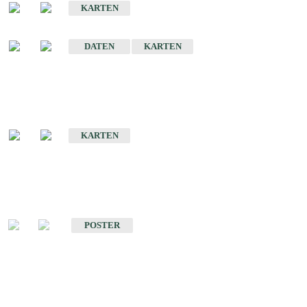
KARTEN
Sonstige Historische Geologische Karten
DATEN
KARTEN
Sonderkarten
Geologische Sonderkarten
KARTEN
Sonstiges
Sonstige Produkte des Fachbereichs Geologie
POSTER
Schriften
Schriften des Fachbereichs Geologie