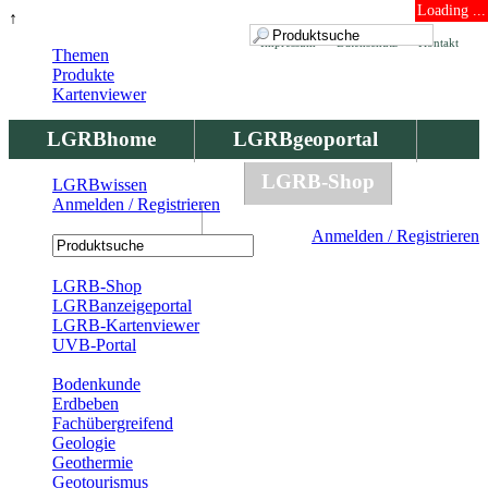
Loading ...
↑
Impressum
Datenschutz
Kontakt
Themen
Produkte
Kartenviewer
LGRBhome
LGRBgeoportal
LGRBbohrungen
LGRB-Shop
LGRBwissen
Anmelden / Registrieren
LGRBwissen
Anmelden / Registrieren
Registrierung
LGRB-Shop
LGRBanzeigeportal
LGRB-Kartenviewer
UVB-Portal
Produkte
Bodenkunde
Erdbeben
Fachübergreifend
Geologie
Geothermie
Geotourismus