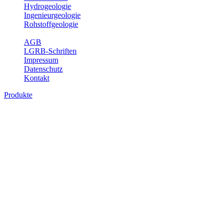
Hydrogeologie
Ingenieurgeologie
Rohstoffgeologie
Service
AGB
LGRB-Schriften
Impressum
Datenschutz
Kontakt
Produkte
Produkte des Themenbereichs Geologie
Baden-Württemberg ist ein geologisch und landschaftlich überaus
abwechslungsreiches Land. Dies ist das Ergebnis einer Hunderte
von Millionen Jahre langen geologischen Entwicklung. Schichten
und Gesteine aus fast allen Perioden der Erdgeschichte bilden den
Untergrund, auf dem wir leben und den wir nutzen. Wesentliche
Aufgabe des Fachbereichs Geologie des LGRB ist die
geowissenschaftliche Landesaufnahme und Dokumentation dieses
Untergrundes. Im Fachbereich Geologie wird eine Übersicht über
die geologischen Verhältnisse in Baden-Württemberg gegeben.
Bitte wählen Sie ein Produkt im gewünschten Format aus.