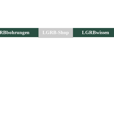
RBbohrungen
LGRB-Shop
LGRBwissen