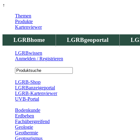
↑
Themen
Produkte
Kartenviewer
LGRBhome
LGRBgeoportal
LG
LGRBwissen
Anmelden / Registrieren
Registrierung
LGRB-Shop
LGRBanzeigeportal
LGRB-Kartenviewer
UVB-Portal
Produkte
Bodenkunde
Erdbeben
Fachübergreifend
Geologie
Geothermie
Geotourismus