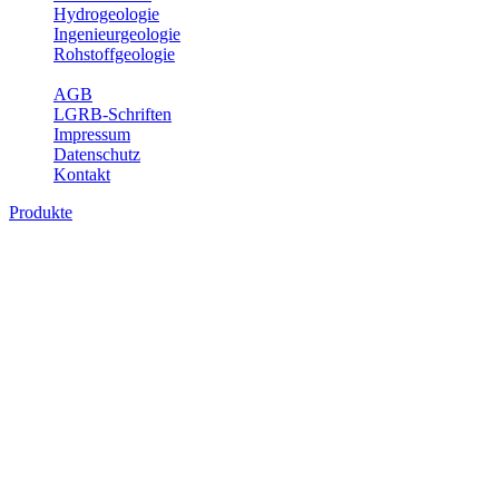
Hydrogeologie
Ingenieurgeologie
Rohstoffgeologie
Service
AGB
LGRB-Schriften
Impressum
Datenschutz
Kontakt
Produkte
Produkte des Themenbereichs Geologie
Baden-Württemberg ist ein geologisch und landschaftlich überaus ab
Gesteine aus fast allen Perioden der Erdgeschichte bilden den Unter
Landesaufnahme und Dokumentation dieses Untergrundes. Im Fachber
Bitte wählen Sie ein Produkt im gewünschten Format aus.
Digitale Produkte, die direkt downloadbar sind, finden Sie auf d
Geologische Übersichtskarten