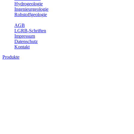
Hydrogeologie
Ingenieurgeologie
Rohstoffgeologie
Service
AGB
LGRB-Schriften
Impressum
Datenschutz
Kontakt
Produkte
Produkte des Themenbereichs Geologie
Baden-Württemberg ist ein geologisch und landschaftlich überaus
abwechslungsreiches Land. Dies ist das Ergebnis einer Hunderte
von Millionen Jahre langen geologischen Entwicklung. Schichten
und Gesteine aus fast allen Perioden der Erdgeschichte bilden den
Untergrund, auf dem wir leben und den wir nutzen. Wesentliche
Aufgabe des Fachbereichs Geologie des LGRB ist die
geowissenschaftliche Landesaufnahme und Dokumentation dieses
Untergrundes. Im Fachbereich Geologie wird eine Übersicht über
die geologischen Verhältnisse in Baden-Württemberg gegeben.
Bitte wählen Sie ein Produkt im gewünschten Format aus.