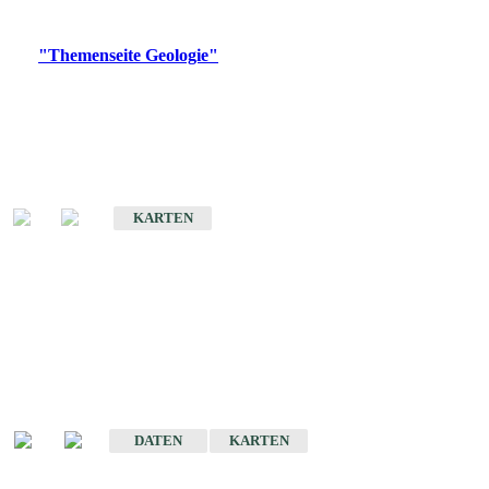
Digitale Produkte, die direkt downloadbar sind, finden Sie auf
der
"Themenseite Geologie"
im
LGRBgeoportal
.
Geologische Übersichtskarten
Geologische Übersichts- und Schulkarte von Baden-Württemberg 1 :
1.000.000
KARTEN
Historische Karten
(Produktentwicklung
eingestellt)
Geologische Karte von Baden-Württemberg 1 : 25 000
DATEN
KARTEN
Geologische Karte von Baden-Württemberg 1 : 50 000