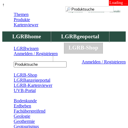
Loading ...
↑
Impressum
Datenschutz
Kontakt
Themen
Produkte
Kartenviewer
LGRBhome
LGRBgeoportal
LGRBbohrungen
LGRB-Shop
LGRBwissen
Anmelden / Registrieren
LGRBwissen
Anmelden / Registrieren
Registrierung
LGRB-Shop
LGRBanzeigeportal
LGRB-Kartenviewer
UVB-Portal
Produkte
Bodenkunde
Erdbeben
Fachübergreifend
Geologie
Geothermie
Geotourismus