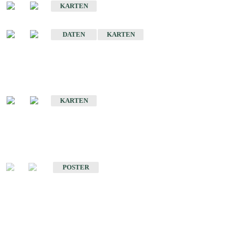
KARTEN
Sonstige Historische Geologische Karten
DATEN
KARTEN
Sonderkarten
Geologische Sonderkarten
KARTEN
Sonstiges
Sonstige Produkte des Fachbereichs Geologie
POSTER
Schriften
Schriften des Fachbereichs Geologie