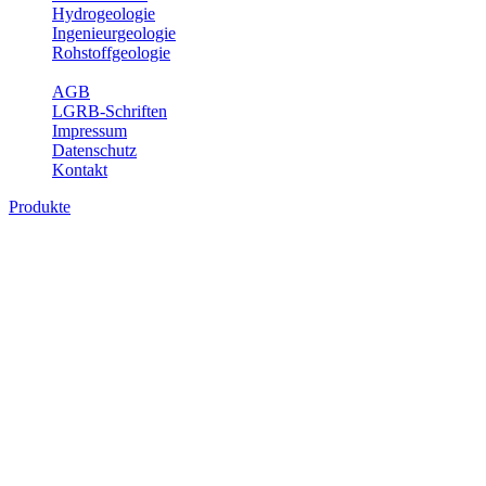
Hydrogeologie
Ingenieurgeologie
Rohstoffgeologie
Service
AGB
LGRB-Schriften
Impressum
Datenschutz
Kontakt
Produkte
Produkte des Themenbereichs Geologie
Baden-Württemberg ist ein geologisch und landschaftlich überaus
abwechslungsreiches Land. Dies ist das Ergebnis einer Hunderte
von Millionen Jahre langen geologischen Entwicklung. Schichten
und Gesteine aus fast allen Perioden der Erdgeschichte bilden den
Untergrund, auf dem wir leben und den wir nutzen. Wesentliche
Aufgabe des Fachbereichs Geologie des LGRB ist die
geowissenschaftliche Landesaufnahme und Dokumentation dieses
Untergrundes. Im Fachbereich Geologie wird eine Übersicht über
die geologischen Verhältnisse in Baden-Württemberg gegeben.
Bitte wählen Sie ein Produkt im gewünschten Format aus.