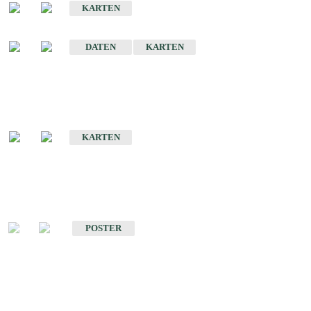
KARTEN
Sonstige Historische Geologische Karten
DATEN
KARTEN
Sonderkarten
Geologische Sonderkarten
KARTEN
Sonstiges
Sonstige Produkte des Fachbereichs Geologie
POSTER
Schriften
Schriften des Fachbereichs Geologie