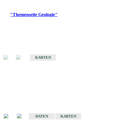
Digitale Produkte, die direkt downloadbar sind, finden Sie auf
der
"Themenseite Geologie"
im
LGRBgeoportal
.
Geologische Übersichtskarten
Geologische Übersichts- und Schulkarte von Baden-Württemberg 1 :
1.000.000
KARTEN
Historische Karten
(Produktentwicklung
eingestellt)
Geologische Karte von Baden-Württemberg 1 : 25 000
DATEN
KARTEN
Geologische Karte von Baden-Württemberg 1 : 50 000