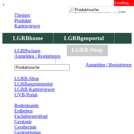
Loading ...
↑
Impressum
Datenschutz
Kontakt
Themen
Produkte
Kartenviewer
LGRBhome
LGRBgeoportal
LGRBbohrungen
LGRB-Shop
LGRBwissen
Anmelden / Registrieren
LGRBwissen
Anmelden / Registrieren
Registrierung
LGRB-Shop
LGRBanzeigeportal
LGRB-Kartenviewer
UVB-Portal
Produkte
Bodenkunde
Erdbeben
Fachübergreifend
Geologie
Geothermie
Geotourismus