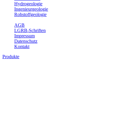
Hydrogeologie
Ingenieurgeologie
Rohstoffgeologie
Service
AGB
LGRB-Schriften
Impressum
Datenschutz
Kontakt
Produkte
Produkte des Themenbereichs Geologie
Baden-Württemberg ist ein geologisch und landschaftlich überaus ab
Gesteine aus fast allen Perioden der Erdgeschichte bilden den Unter
Landesaufnahme und Dokumentation dieses Untergrundes. Im Fachber
Bitte wählen Sie ein Produkt im gewünschten Format aus.
Digitale Produkte, die direkt downloadbar sind, finden Sie auf d
Geologische Übersichtskarten