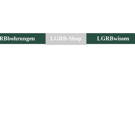
RBbohrungen
LGRB-Shop
LGRBwissen