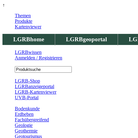
↑
Themen
Produkte
Kartenviewer
LGRBhome
LGRBgeoportal
LG
LGRBwissen
Anmelden / Registrieren
Registrierung
LGRB-Shop
LGRBanzeigeportal
LGRB-Kartenviewer
UVB-Portal
Produkte
Bodenkunde
Erdbeben
Fachübergreifend
Geologie
Geothermie
Geotourismus