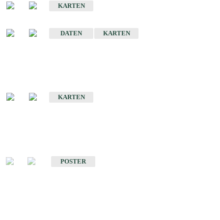
KARTEN
Sonstige Historische Geologische Karten
DATEN
KARTEN
Sonderkarten
Geologische Sonderkarten
KARTEN
Sonstiges
Sonstige Produkte des Fachbereichs Geologie
POSTER
Schriften
Schriften des Fachbereichs Geologie