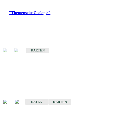
Digitale Produkte, die direkt downloadbar sind, finden Sie auf
der
"Themenseite Geologie"
im
LGRBgeoportal
.
Geologische Übersichtskarten
Geologische Übersichts- und Schulkarte von Baden-Württemberg 1 :
1.000.000
KARTEN
Historische Karten
(Produktentwicklung
eingestellt)
Geologische Karte von Baden-Württemberg 1 : 25 000
DATEN
KARTEN
Geologische Karte von Baden-Württemberg 1 : 50 000