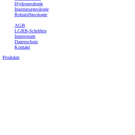
Hydrogeologie
Ingenieurgeologie
Rohstoffgeologie
Service
AGB
LGRB-Schriften
Impressum
Datenschutz
Kontakt
Produkte
Produkte des Themenbereichs Geologie
Baden-Württemberg ist ein geologisch und landschaftlich überaus
abwechslungsreiches Land. Dies ist das Ergebnis einer Hunderte
von Millionen Jahre langen geologischen Entwicklung. Schichten
und Gesteine aus fast allen Perioden der Erdgeschichte bilden den
Untergrund, auf dem wir leben und den wir nutzen. Wesentliche
Aufgabe des Fachbereichs Geologie des LGRB ist die
geowissenschaftliche Landesaufnahme und Dokumentation dieses
Untergrundes. Im Fachbereich Geologie wird eine Übersicht über
die geologischen Verhältnisse in Baden-Württemberg gegeben.
Bitte wählen Sie ein Produkt im gewünschten Format aus.