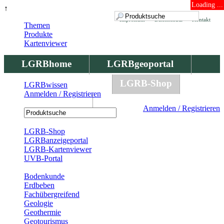
Loading ...
↑
Impressum
Datenschutz
Kontakt
Themen
Produkte
Kartenviewer
LGRBhome
LGRBgeoportal
LGRBbohrungen
LGRB-Shop
LGRBwissen
Anmelden / Registrieren
LGRBwissen
Anmelden / Registrieren
Registrierung
LGRB-Shop
LGRBanzeigeportal
LGRB-Kartenviewer
UVB-Portal
Produkte
Bodenkunde
Erdbeben
Fachübergreifend
Geologie
Geothermie
Geotourismus