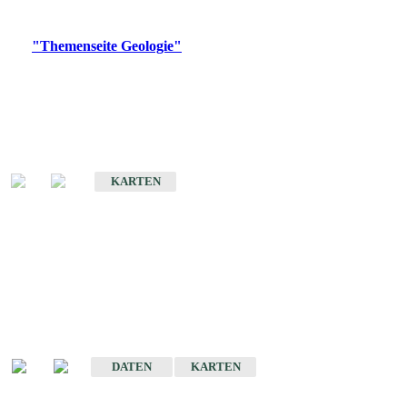
Digitale Produkte, die direkt downloadbar sind, finden Sie auf
der
"Themenseite Geologie"
im
LGRBgeoportal
.
Geologische Übersichtskarten
Geologische Übersichts- und Schulkarte von Baden-Württemberg 1 :
1.000.000
KARTEN
Historische Karten
(Produktentwicklung
eingestellt)
Geologische Karte von Baden-Württemberg 1 : 25 000
DATEN
KARTEN
Geologische Karte von Baden-Württemberg 1 : 50 000