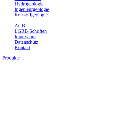
Hydrogeologie
Ingenieurgeologie
Rohstoffgeologie
Service
AGB
LGRB-Schriften
Impressum
Datenschutz
Kontakt
Produkte
Produkte des Themenbereichs Geologie
Baden-Württemberg ist ein geologisch und landschaftlich überaus
abwechslungsreiches Land. Dies ist das Ergebnis einer Hunderte
von Millionen Jahre langen geologischen Entwicklung. Schichten
und Gesteine aus fast allen Perioden der Erdgeschichte bilden den
Untergrund, auf dem wir leben und den wir nutzen. Wesentliche
Aufgabe des Fachbereichs Geologie des LGRB ist die
geowissenschaftliche Landesaufnahme und Dokumentation dieses
Untergrundes. Im Fachbereich Geologie wird eine Übersicht über
die geologischen Verhältnisse in Baden-Württemberg gegeben.
Bitte wählen Sie ein Produkt im gewünschten Format aus.