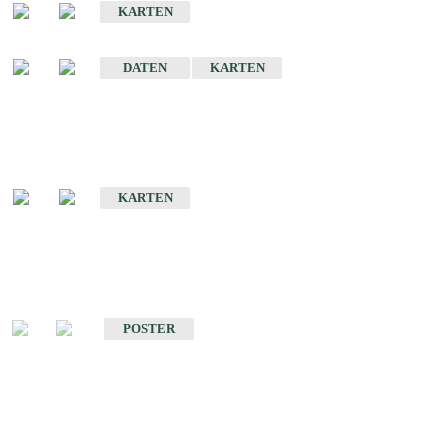
KARTEN
Sonstige Historische Geologische Karten
DATEN
KARTEN
Sonderkarten
Geologische Sonderkarten
KARTEN
Sonstiges
Sonstige Produkte des Fachbereichs Geologie
POSTER
Schriften
Schriften des Fachbereichs Geologie