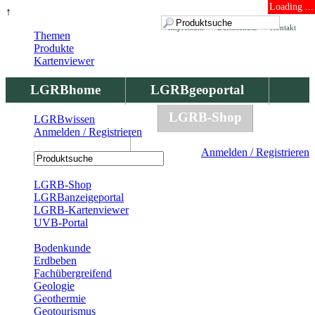
Loading ...
↑
Impressum
Datenschutz
Kontakt
Themen
Produkte
Kartenviewer
LGRBhome
LGRBgeoportal
LGRBbohrungen
LGRB-Shop
LGRBwissen
Anmelden / Registrieren
LGRBwissen
Anmelden / Registrieren
Registrierung
LGRB-Shop
LGRBanzeigeportal
LGRB-Kartenviewer
UVB-Portal
Produkte
Bodenkunde
Erdbeben
Fachübergreifend
Geologie
Geothermie
Geotourismus