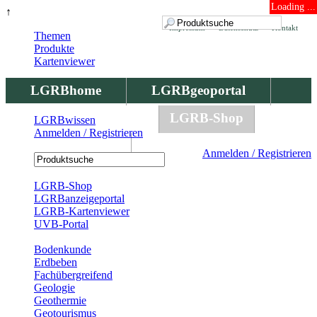
Loading ...
↑
Impressum
Datenschutz
Kontakt
Themen
Produkte
Kartenviewer
LGRBhome
LGRBgeoportal
LGRBbohrungen
LGRB-Shop
LGRBwissen
Anmelden / Registrieren
LGRBwissen
Anmelden / Registrieren
Registrierung
LGRB-Shop
LGRBanzeigeportal
LGRB-Kartenviewer
UVB-Portal
Produkte
Bodenkunde
Erdbeben
Fachübergreifend
Geologie
Geothermie
Geotourismus