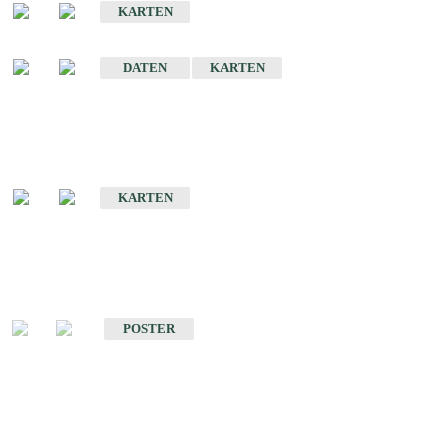
KARTEN
Sonstige Historische Geologische Karten
DATEN
KARTEN
Sonderkarten
Geologische Sonderkarten
KARTEN
Sonstiges
Sonstige Produkte des Fachbereichs Geologie
POSTER
Schriften
Schriften des Fachbereichs Geologie