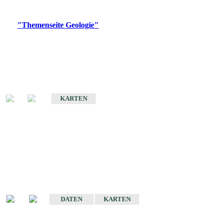
Digitale Produkte, die direkt downloadbar sind, finden Sie auf
der
"Themenseite Geologie"
im
LGRBgeoportal
.
Geologische Übersichtskarten
Geologische Übersichts- und Schulkarte von Baden-Württemberg 1 :
1.000.000
KARTEN
Historische Karten
(Produktentwicklung
eingestellt)
Geologische Karte von Baden-Württemberg 1 : 25 000
DATEN
KARTEN
Geologische Karte von Baden-Württemberg 1 : 50 000