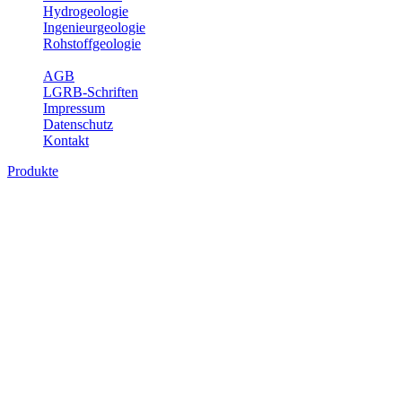
Hydrogeologie
Ingenieurgeologie
Rohstoffgeologie
Service
AGB
LGRB-Schriften
Impressum
Datenschutz
Kontakt
Produkte
Produkte des Themenbereichs Geologie
Baden-Württemberg ist ein geologisch und landschaftlich überaus
abwechslungsreiches Land. Dies ist das Ergebnis einer Hunderte
von Millionen Jahre langen geologischen Entwicklung. Schichten
und Gesteine aus fast allen Perioden der Erdgeschichte bilden den
Untergrund, auf dem wir leben und den wir nutzen. Wesentliche
Aufgabe des Fachbereichs Geologie des LGRB ist die
geowissenschaftliche Landesaufnahme und Dokumentation dieses
Untergrundes. Im Fachbereich Geologie wird eine Übersicht über
die geologischen Verhältnisse in Baden-Württemberg gegeben.
Bitte wählen Sie ein Produkt im gewünschten Format aus.