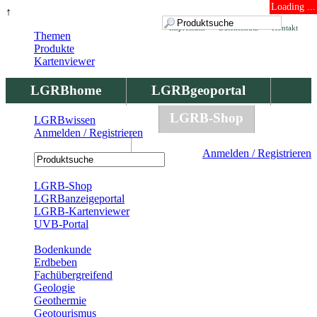
Loading ...
↑
Impressum
Datenschutz
Kontakt
Themen
Produkte
Kartenviewer
LGRBhome
LGRBgeoportal
LGRBbohrungen
LGRB-Shop
LGRBwissen
Anmelden / Registrieren
LGRBwissen
Anmelden / Registrieren
Registrierung
LGRB-Shop
LGRBanzeigeportal
LGRB-Kartenviewer
UVB-Portal
Produkte
Bodenkunde
Erdbeben
Fachübergreifend
Geologie
Geothermie
Geotourismus