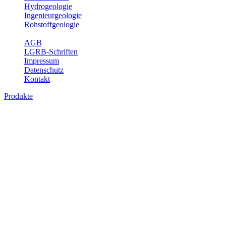
Hydrogeologie
Ingenieurgeologie
Rohstoffgeologie
Service
AGB
LGRB-Schriften
Impressum
Datenschutz
Kontakt
Produkte
Produkte des Themenbereichs Geologie
Baden-Württemberg ist ein geologisch und landschaftlich überaus
abwechslungsreiches Land. Dies ist das Ergebnis einer Hunderte
von Millionen Jahre langen geologischen Entwicklung. Schichten
und Gesteine aus fast allen Perioden der Erdgeschichte bilden den
Untergrund, auf dem wir leben und den wir nutzen. Wesentliche
Aufgabe des Fachbereichs Geologie des LGRB ist die
geowissenschaftliche Landesaufnahme und Dokumentation dieses
Untergrundes. Im Fachbereich Geologie wird eine Übersicht über
die geologischen Verhältnisse in Baden-Württemberg gegeben.
Bitte wählen Sie ein Produkt im gewünschten Format aus.