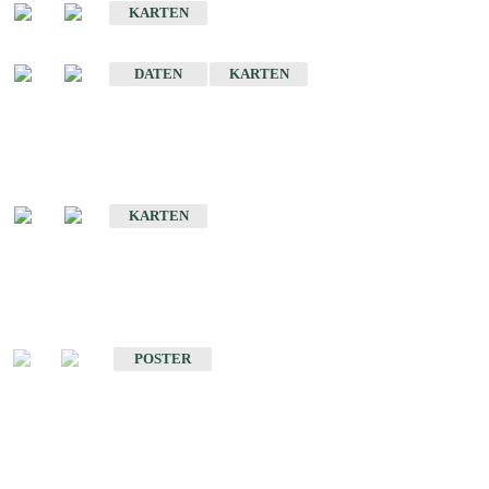
KARTEN
Sonstige Historische Geologische Karten
DATEN
KARTEN
Sonderkarten
Geologische Sonderkarten
KARTEN
Sonstiges
Sonstige Produkte des Fachbereichs Geologie
POSTER
Schriften
Schriften des Fachbereichs Geologie