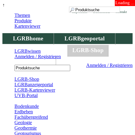
Loading ...
↑
Impressum
Datenschutz
Kontakt
Themen
Produkte
Kartenviewer
LGRBhome
LGRBgeoportal
LGRBbohrungen
LGRB-Shop
LGRBwissen
Anmelden / Registrieren
LGRBwissen
Anmelden / Registrieren
Registrierung
LGRB-Shop
LGRBanzeigeportal
LGRB-Kartenviewer
UVB-Portal
Produkte
Bodenkunde
Erdbeben
Fachübergreifend
Geologie
Geothermie
Geotourismus