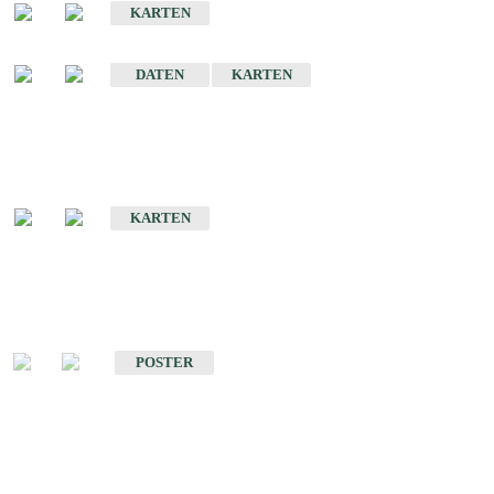
KARTEN
Sonstige Historische Geologische Karten
DATEN
KARTEN
Sonderkarten
Geologische Sonderkarten
KARTEN
Sonstiges
Sonstige Produkte des Fachbereichs Geologie
POSTER
Schriften
Schriften des Fachbereichs Geologie