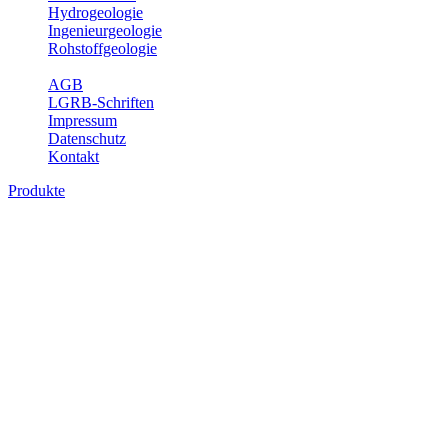
Hydrogeologie
Ingenieurgeologie
Rohstoffgeologie
Service
AGB
LGRB-Schriften
Impressum
Datenschutz
Kontakt
Produkte
Produkte des Themenbereichs Geologie
Baden-Württemberg ist ein geologisch und landschaftlich überaus
abwechslungsreiches Land. Dies ist das Ergebnis einer Hunderte
von Millionen Jahre langen geologischen Entwicklung. Schichten
und Gesteine aus fast allen Perioden der Erdgeschichte bilden den
Untergrund, auf dem wir leben und den wir nutzen. Wesentliche
Aufgabe des Fachbereichs Geologie des LGRB ist die
geowissenschaftliche Landesaufnahme und Dokumentation dieses
Untergrundes. Im Fachbereich Geologie wird eine Übersicht über
die geologischen Verhältnisse in Baden-Württemberg gegeben.
Bitte wählen Sie ein Produkt im gewünschten Format aus.