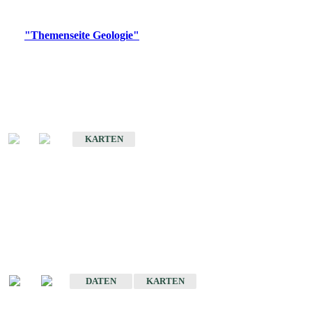
Digitale Produkte, die direkt downloadbar sind, finden Sie auf
der
"Themenseite Geologie"
im
LGRBgeoportal
.
Geologische Übersichtskarten
Geologische Übersichts- und Schulkarte von Baden-Württemberg 1 :
1.000.000
KARTEN
Historische Karten
(Produktentwicklung
eingestellt)
Geologische Karte von Baden-Württemberg 1 : 25 000
DATEN
KARTEN
Geologische Karte von Baden-Württemberg 1 : 50 000